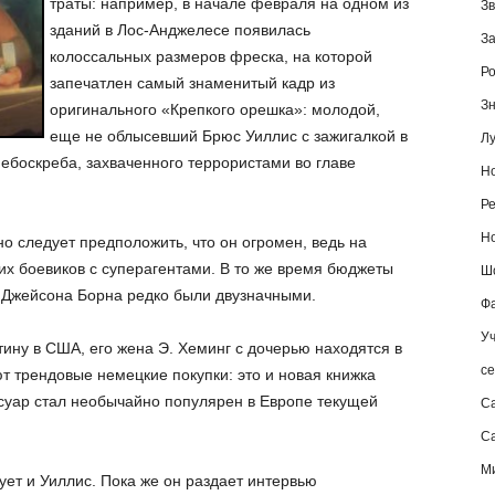
траты: например, в начале февраля на одном из
Зв
зданий в Лос-Анджелесе появилась
За
колоссальных размеров фреска, на которой
Ро
запечатлен самый знаменитый кадр из
Зн
оригинального «Крепкого орешка»: молодой,
еще не облысевший Брюс Уиллис с зажигалкой в
Лу
ебоскреба, захваченного террористами во главе
Но
Ре
Но
о следует предположить, что он огромен, ведь на
их боевиков с суперагентами. В то же время бюджеты
Шо
 Джейсона Борна редко были двузначными.
Фа
Уч
тину в США, его жена Э. Хеминг с дочерью находятся в
се
т трендовые немецкие покупки: это и новая книжка
суар стал необычайно популярен в Европе текущей
С
Са
М
ет и Уиллис. Пока же он раздает интервью