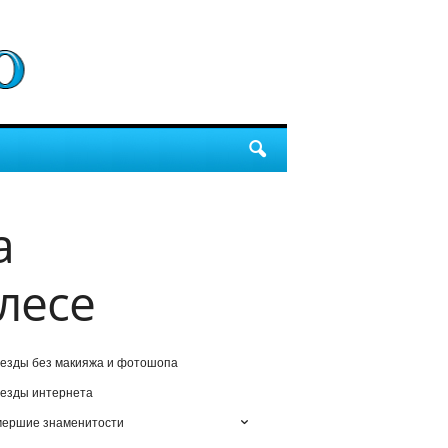
а
лесе
езды без макияжа и фотошопа
езды интернета
мершие знаменитости