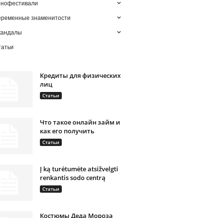
инофестивали
еременные знаменитости
кандалы
татьи
Кредиты для физических
лиц
Статьи
Что такое онлайн займ и
как его получить
Статьи
Į ką turėtumėte atsižvelgti
renkantis sodo centrą
Статьи
Костюмы Деда Мороза