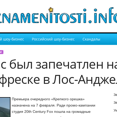
й шоу-бизнес
Российский шоу-бизнес
Скандалы
И
с был запечатлен н
фреске в Лос-Андже
Зв
Премьера очередного «Крепкого орешка»
Зв
назначена на 7 февраля. Ради промо-кампании
У
студия 20th Century Fox пошла на громадные