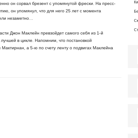
К
енно он сорвал брезент с упомянутой фрески. На пресс-
ию, он упомянул, что для него 25 лет с момента
Б
тели незаметно…
С
С
части Джон Маклейн превзойдет самого себя из 1-й
 лучшей в цикле. Напомним, что постановкой
Мактирнан, а 5-ю по счету ленту о подвигах Маклейна