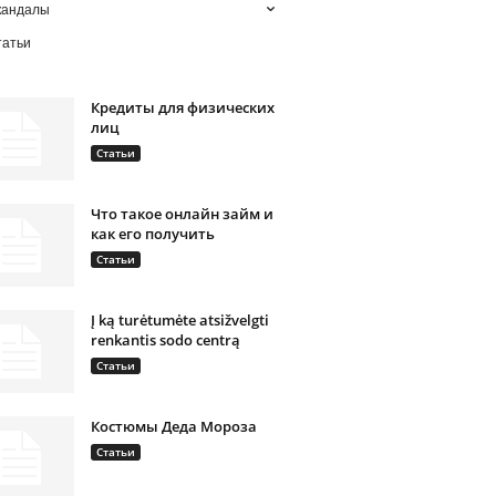
кандалы
татьи
Кредиты для физических
лиц
Статьи
Что такое онлайн займ и
как его получить
Статьи
Į ką turėtumėte atsižvelgti
renkantis sodo centrą
Статьи
Костюмы Деда Мороза
Статьи