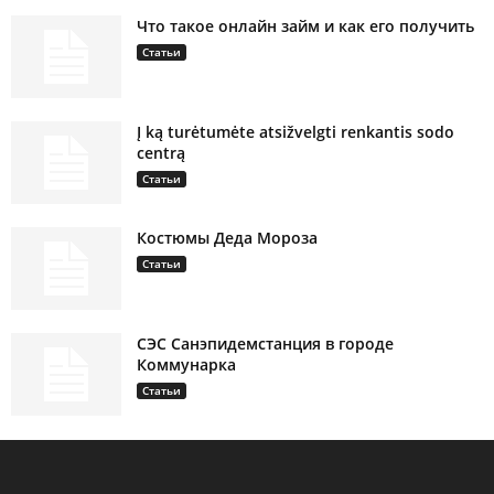
Что такое онлайн займ и как его получить
Статьи
Į ką turėtumėte atsižvelgti renkantis sodo
centrą
Статьи
Костюмы Деда Мороза
Статьи
СЭС Санэпидемстанция в городе
Коммунарка
Статьи