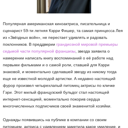
Популярная американская киноактриса, писательница и
сценарист 59-ти летняя Кэрри Фишер, та самая принцесса Лея
из «Звёздных войн», не перестает удивлять и радовать
поклонников. В преддверии
грандиозной мировой премьеры
седьмой части популярной франшизы
, звезда заявила о
намерении написать книгу воспоминаний о её работе над
первыми фильмами и о самой роли, ставшей для Кэрри
знаковой, и моментально сделавшей звезду из никому тогда
еще не известной молодой артистки. А недавно настоящий
фурор произвел четырехлапый питомец актрисы по кличке
Гэри. Этот милый французский бульдог стал настоящей
интернет-сенсацией, моментально покорив сердца
многочисленных подписчиков своей знаменитой хозяйки.
Однажды появившись на публике в компании со своим
питомцем, актриса с удивлением заметила какое умиление, и