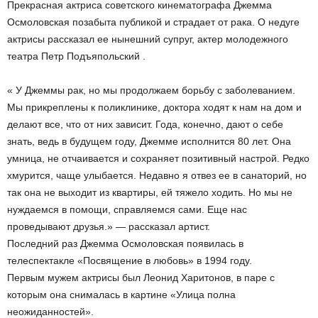
Прекрасная актриса советского кинематографа Джемма
Осмоловская позабыта публикой и страдает от рака. О недуге
актрисы рассказал ее нынешний супруг, актер молодежного
театра Петр Подъяпольский .
« У Джеммы рак, но мы продолжаем борьбу с заболеванием.
Мы прикреплены к поликлинике, доктора ходят к нам на дом и
делают все, что от них зависит. Года, конечно, дают о себе
знать, ведь в будущем году, Джемме исполнится 80 лет. Она
умница, не отчаивается и сохраняет позитивный настрой. Редко
хмурится, чаще улыбается. Недавно я отвез ее в санаторий, но
так она не выходит из квартиры, ей тяжело ходить. Но мы не
нуждаемся в помощи, справляемся сами. Еще нас
проведывают друзья.» — рассказал артист.
Последний раз Джемма Осмоловская появилась в
телеспектакле «Посвящение в любовь» в 1994 году.
Первым мужем актрисы был Леонид Харитонов, в паре с
которым она снималась в картине «Улица полна
неожиданностей».