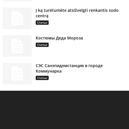
Į ką turėtumėte atsižvelgti renkantis sodo
centrą
Статьи
Костюмы Деда Мороза
Статьи
СЭС Санэпидемстанция в городе
Коммунарка
Статьи