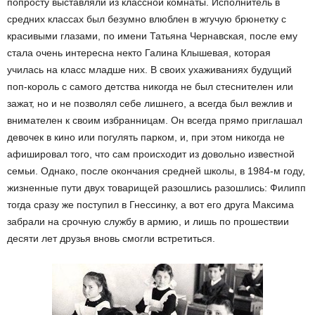
попросту выставляли из классной комнаты. Исполнитель в
средних классах был безумно влюблен в жгучую брюнетку с
красивыми глазами, по имени Татьяна Чернавская, после ему
стала очень интересна некто Галина Клышевая, которая
училась на класс младше них. В своих ухаживаниях будущий
поп-король с самого детства никогда не был стеснителен или
зажат, но и не позволял себе лишнего, а всегда был вежлив и
внимателен к своим избранницам. Он всегда прямо приглашал
девочек в кино или погулять парком, и, при этом никогда не
афишировал того, что сам происходит из довольно известной
семьи. Однако, после окончания средней школы, в 1984-м году,
жизненные пути двух товарищей разошлись разошлись: Филипп
тогда сразу же поступил в Гнессинку, а вот его друга Максима
забрали на срочную службу в армию, и лишь по прошествии
десяти лет друзья вновь смогли встретиться.