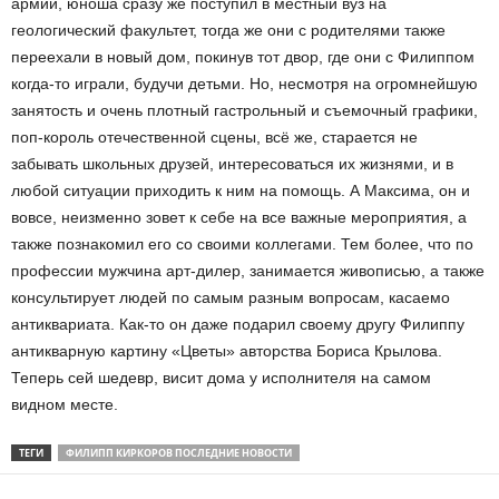
армии, юноша сразу же поступил в местный вуз на
геологический факультет, тогда же они с родителями также
переехали в новый дом, покинув тот двор, где они с Филиппом
когда-то играли, будучи детьми. Но, несмотря на огромнейшую
занятость и очень плотный гастрольный и съемочный графики,
поп-король отечественной сцены, всё же, старается не
забывать школьных друзей, интересоваться их жизнями, и в
любой ситуации приходить к ним на помощь. А Максима, он и
вовсе, неизменно зовет к себе на все важные мероприятия, а
также познакомил его со своими коллегами. Тем более, что по
профессии мужчина арт-дилер, занимается живописью, а также
консультирует людей по самым разным вопросам, касаемо
антиквариата. Как-то он даже подарил своему другу Филиппу
антикварную картину «Цветы» авторства Бориса Крылова.
Теперь сей шедевр, висит дома у исполнителя на самом
видном месте.
ТЕГИ
ФИЛИПП КИРКОРОВ ПОСЛЕДНИЕ НОВОСТИ