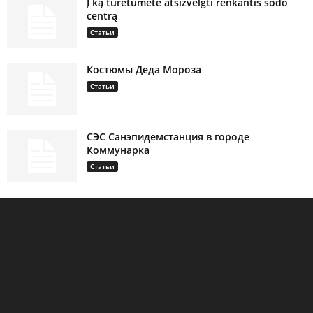
Į ką turėtumėte atsižvelgti renkantis sodo
centrą
Статьи
Костюмы Деда Мороза
Статьи
СЭС Санэпидемстанция в городе
Коммунарка
Статьи