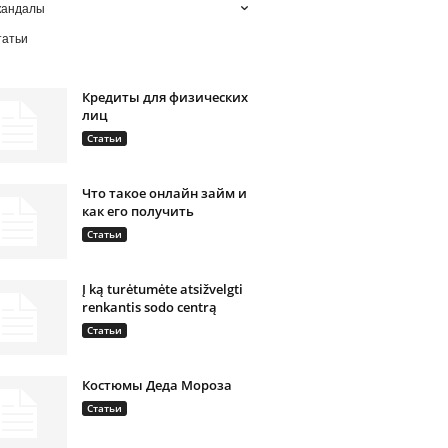
кандалы
татьи
Кредиты для физических
лиц
Статьи
Что такое онлайн займ и
как его получить
Статьи
Į ką turėtumėte atsižvelgti
renkantis sodo centrą
Статьи
Костюмы Деда Мороза
Статьи