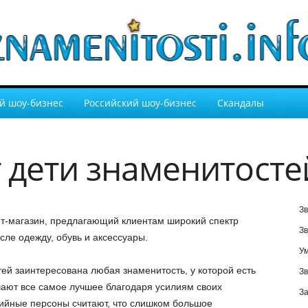
й шоу-бизнес
Российский шоу-бизнес
Скандалы
 дети знаменитосте
Зв
т-магазин, предлагающий клиентам широкий спектр
Зв
сле одежду, обувь и аксессуары.
У
ей заинтересована любая знаменитость, у которой есть
Зв
чают все самое лучшее благодаря усилиям своих
За
ийные персоны считают, что слишком большое