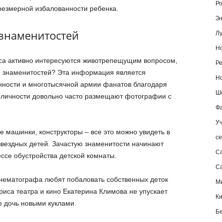
Ро
чрезмерной избалованности ребенка.
Зн
знаменитостей
Лу
Но
еса активно интересуются животрепещущим вопросом,
Ре
ей знаменитостей? Эта информация является
Но
ности и многотысячной армии фанатов благодаря
Шо
 личности довольно часто размещают фотографии с
Фа
Уч
 машинки, конструкторы – все это можно увидеть в
се
звездных детей. Зачастую знаменитости начинают
С
ссе обустройства детской комнаты.
Са
нематографа любят побаловать собственных деток
М
риса театра и кино Екатерина Климова не упускает
К
 дочь новыми куклами.
Б