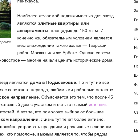
пентхауса.
Зв
За
Наиболее желаемой недвижимостью для звезд
Ро
являются
элитные квартиры или
Зн
аппартаменты
, площадью до 150 кв. м. И
конечно же, обязательным условием является
Лу
арвихе
местонахождение такого жилья — Тверской
Но
район Москвы или же Арбате. Однако совсем
Ре
 новострое — многие начали ценить исторические дома,
Но
Шо
езд являются
дома в Подмосковье
. Но и тут не все
Фа
ших с советского периода, любимыми районами остаются
Уч
ское направление
. Объясняется это тем, что после 45
се
вухэтажный дом с участком и есть тот самый
источник
тостей. А вот те, кто помоложе выбирают большие
С
ком направлении
. Жизнь тут течет более активно,
Са
покойно устраивать праздники и различные вечеринки.
М
тех, кто помоложе, важным является то, чтобы рядом