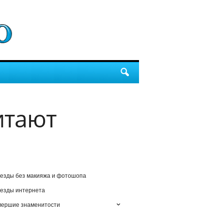
итают
езды без макияжа и фотошопа
езды интернета
мершие знаменитости