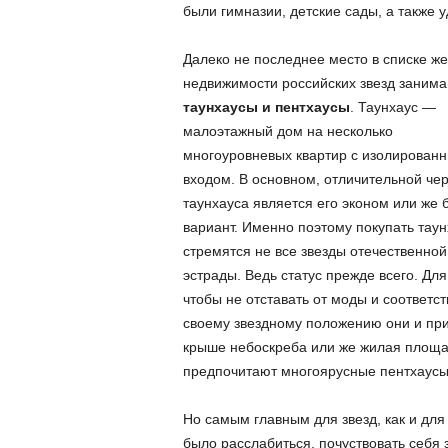
были гимназии, детские сады, а также 
Далеко не последнее место в списке ж
недвижимости российских звезд заним
таунхаусы и пентхаусы
. Таунхаус —
малоэтажный дом на несколько
многоуровневых квартир с изолирован
входом. В основном, отличительной че
таунхауса является его эконом или же 
вариант. Именно поэтому покупать таун
стремятся не все звезды отечественной
эстрады. Ведь статус прежде всего. Для 
чтобы не отставать от моды и соответст
своему звездному положению они и пр
крыше небоскреба или же жилая площад
предпочитают многоярусные пентхаусы,
Но самым главным для звезд, как и для
было расслабиться, почуствовать себя