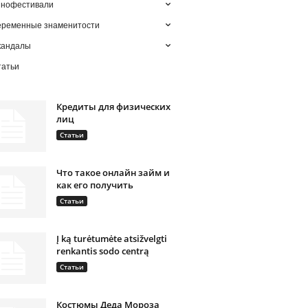
инофестивали
еременные знаменитости
кандалы
татьи
Кредиты для физических
лиц
Статьи
Что такое онлайн займ и
как его получить
Статьи
Į ką turėtumėte atsižvelgti
renkantis sodo centrą
Статьи
Костюмы Деда Мороза