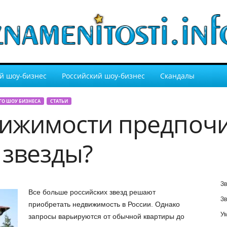
й шоу-бизнес
Российский шоу-бизнес
Скандалы
ГО ШОУ БИЗНЕСА
СТАТЬИ
вижимости предпоч
 звезды?
Зв
Все больше российских звезд решают
Зв
приобретать недвижимость в России. Однако
У
запросы варьируются от обычной квартиры до