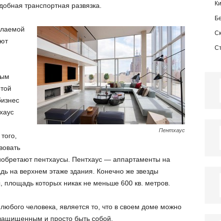
К
удобная транспортная развязка.
Б
елаемой
С
ают
С
ным
ртой
бизнес
хаус
Пентхаус
того,
вовать
иобретают пентхаусы. Пентхаус — аппартаменты на
ь на верхнем этаже здания. Конечно же звезды
 площадь которых никак не меньше 600 кв. метров.
 любого человека, является то, что в своем доме можно
 защищенным и просто быть собой.