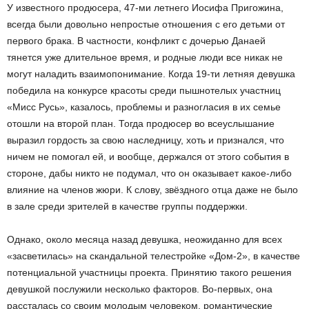
У известного продюсера, 47-ми летнего Иосифа Пригожина,
всегда были довольно непростые отношения с его детьми от
первого брака. В частности, конфликт с дочерью Данаей
тянется уже длительное время, и родные люди все никак не
могут наладить взаимопонимание. Когда 19-ти летняя девушка
победила на конкурсе красоты среди пышнотелых участниц
«Мисс Русь», казалось, проблемы и разногласия в их семье
отошли на второй план. Тогда продюсер во всеуслышание
выразил гордость за свою наследницу, хоть и признался, что
ничем не помогал ей, и вообще, держался от этого события в
стороне, дабы никто не подумал, что он оказывает какое-либо
влияние на членов жюри. К слову, звёздного отца даже не было
в зале среди зрителей в качестве группы поддержки.
Однако, около месяца назад девушка, неожиданно для всех
«засветилась» на скандальной телестройке «Дом-2», в качестве
потенциальной участницы проекта. Принятию такого решения
девушкой послужили несколько факторов. Во-первых, она
рассталась со своим молодым человеком, романтические