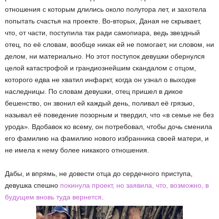
отношения с которым длились около полутора лет, и захотела
попытать счастья на проекте. Во-вторых, Даная не скрывает,
что, от части, поступила так ради самопиара, ведь звездный
отец, по её словам, вообще никак ей не помогает, ни словом, ни
делом, ни материально. Но этот поступок девушки обернулся
целой катастрофой и грандиознейшим скандалом с отцом,
которого едва не хватил инфаркт, когда он узнал о выходке
наследницы. По словам девушки, отец пришел в дикое
бешенство, он звонил ей каждый день, поливал её грязью,
называл её поведение позорным и твердил, что «в семье не без
урода». Вдобавок ко всему, он потребовал, чтобы дочь сменила
его фамилию на фамилию нового избранника своей матери, и
не имела к нему более никакого отношения.
Дабы, и впрямь, не довести отца до сердечного приступа,
девушка спешно
покинула проект, но заявила, что, возможно, в
будущем вновь туда вернется
.