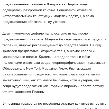
представленная певицей в Лондоне на Неделе моды,
подверглась разгромной критике. Рецензенты отметили
«отвратительные» конструкции моделей одежды, а само
представление обозвали «шоу ужасов».
Девяти-минутное дефиле началось спустя час после
предполагаемого начала. Модные блогеры удивились скудности
творений, широко рекламируемых до представления. На суд
зрителей предлагались открытые топы, высокие сапоги и
монохромные платья. Критики наградили топы и юбки
нелестными эпитетами вроде «порнографические», «ужасные».
Обозреватель New York Magazine, Алекс Риз, высказал
разочарование по поводу того, что «шоу оказалось не таким
захватывающим, как это могло бы быть», хотя и уверен, что
вещи будут продаваться как «горячие пирожки» просто потому,
что это коллекция Рианны.
Виновница торжества не позволила отзывам критиков испортить