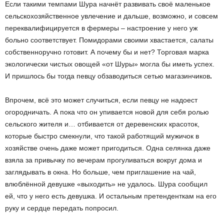
Если такими темпами Шура начнёт развивать своё маленькое
сельскохозяйственное увлечение и дальше, возможно, и совсем
переквалифицируется в фермеры – настроение у него уж
больно соответствует. Помидорами своими хвастается, салаты
собственноручно готовит. А почему бы и нет? Торговая марка
экологически чистых овощей «от Шуры» могла бы иметь успех.
И пришлось бы тогда певцу обзаводиться сетью магазинчиков
.
Впрочем, всё это может случиться, если певцу не надоест
огородничать. А пока что он упивается новой для себя ролью
сельского жителя и… отбивается от деревенских красоток,
которые быстро смекнули, что такой работящий мужичок в
хозяйстве очень даже может пригодиться. Одна селянка даже
взяла за привычку по вечерам прогуливаться вокруг дома и
заглядывать в окна. Но больше, чем приглашение на чай,
влюблённой девушке «выходить» не удалось. Шура сообщил
ей, что у него есть девушка. И остальным претенденткам на его
руку и сердце передать попросил.