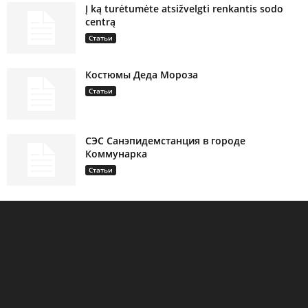
Į ką turėtumėte atsižvelgti renkantis sodo
centrą
Статьи
Костюмы Деда Мороза
Статьи
СЭС Санэпидемстанция в городе
Коммунарка
Статьи