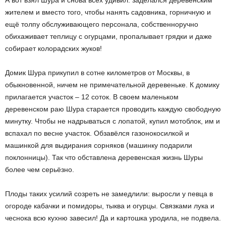
А вот взял Шура и снова всех удивил: заделался деревенским
жителем и вместо того, чтобы нанять садовника, горничную и
ещё толпу обслуживающего персонала, собственноручно
обихаживает теплицу с огурцами, пропалывает грядки и даже
собирает колорадских жуков!
Домик Шура прикупил в сотне километров от Москвы, в
обыкновенной, ничем не примечательной деревеньке. К домику
прилагается участок – 12 соток. В своем маленьком
деревенском раю Шура старается проводить каждую свободную
минутку. Чтобы не надрываться с лопатой, купил мотоблок, им и
вспахал по весне участок. Обзавёлся газонокосилкой и
машинкой для выдирания сорняков (машинку подарили
поклонницы). Так что обставлена деревенская жизнь Шуры
более чем серьёзно.
Плоды таких усилий созреть не замедлили: выросли у певца в
огороде кабачки и помидоры, тыква и огурцы. Связками лука и
чеснока всю кухню завесил! Да и картошка уродила, не подвела.