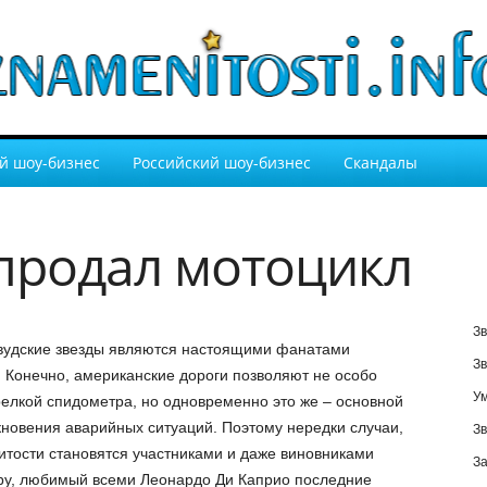
й шоу-бизнес
Российский шоу-бизнес
Скандалы
продал мотоцикл
Зв
вудские звезды являются настоящими фанатами
Зв
 Конечно, американские дороги позволяют не особо
У
релкой спидометра, но одновременно это же – основной
новения аварийных ситуаций. Поэтому нередки случаи,
Зв
итости становятся участниками и даже виновниками
За
ру, любимый всеми Леонардо Ди Каприо последние