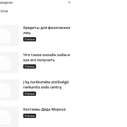
кандалы
татьи
Кредиты для физических
лиц
Статьи
Что такое онлайн займ и
как его получить
Статьи
Į ką turėtumėte atsižvelgti
renkantis sodo centrą
Статьи
Костюмы Деда Мороза
Статьи