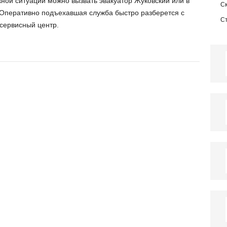
жной ситуации можно вызвать эвакуатор Жуковский или в
С
 Оперативно подъехавшая служба быстро разберется с
С
сервисный центр.