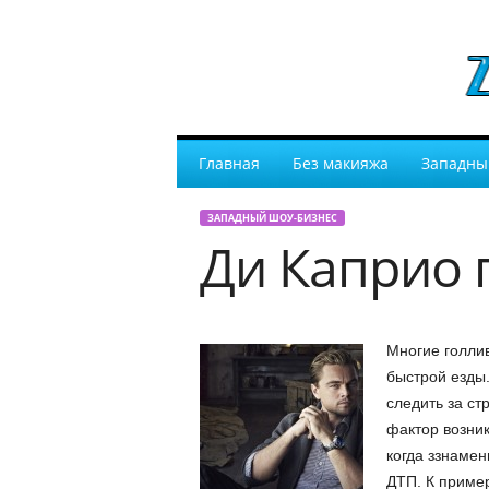
Главная
Без макияжа
Западны
ЗАПАДНЫЙ ШОУ-БИЗНЕС
Ди Каприо 
Многие голли
быстрой езды.
следить за ст
фактор возник
когда ззнамен
ДТП. К приме