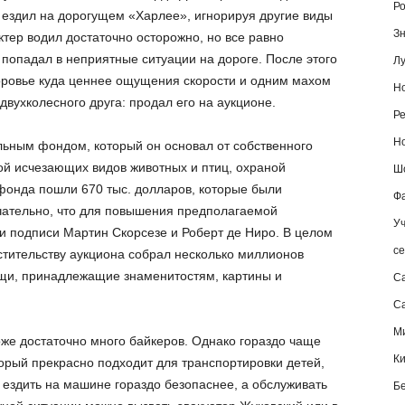
Ро
 ездил на дорогущем «Харлее», игнорируя другие виды
Зн
ктер водил достаточно осторожно, но все равно
 попадал в неприятные ситуации на дороге. После этого
Лу
доровье куда ценнее ощущения скорости и одним махом
Но
 двухколесного друга: продал его на аукционе.
Ре
Но
льным фондом, который он основал от собственного
й исчезающих видов животных и птиц, охраной
Шо
фонда пошли 670 тыс. долларов, которые были
Фа
чательно, что для повышения предполагаемой
Уч
ои подписи Мартин Скорсезе и Роберт де Ниро. В целом
се
стительству аукциона собрал несколько миллионов
ещи, принадлежащие знаменитостям, картины и
С
Са
М
же достаточно много байкеров. Однако гораздо чаще
К
орый прекрасно подходит для транспортировки детей,
, ездить на машине гораздо безопаснее, а обслуживать
Б