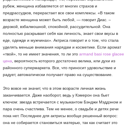
рубеж, женщина избавляется от многих страхов и
предрассудков, перерастает все свои комплексы. «В таком
возрасте женщина может быть любой, — говорит Диас. –
дерзкой, взбалмошной, спокойной, рассудительной. Она
полностью раскрывает себя как личность, знает свои вкусы в
еде, одежде и мужчинах». Актриса говорит и о том, что стала
уделять меньше внимания нарядам и косметике. Если аромат
«твой», то не имеет значения, то ли это
armand basi rose glacee
цена
, вероятность которого достаточно велика, или духи из
районного супермаркета. Все, что приносит удовольствие и
радует, автоматически получает право на существование.
Это вовсе не значит, что в этом возрасте личная жизнь
заканчивается. Даже наоборот, ведь у Кэмерон она бьет
ключом: звезда встречается с музыкантом Бэнджи Мэддэном и
пара очень счастлива. Тем не менее, о свадьбе и детях речи
пока нет. Последнее для актрисы вообще решенный вопрос:
она не собирается становиться матерью, так как считает это