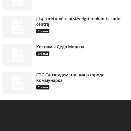
Į ką turėtumėte atsižvelgti renkantis sodo
centrą
Статьи
Костюмы Деда Мороза
Статьи
СЭС Санэпидемстанция в городе
Коммунарка
Статьи