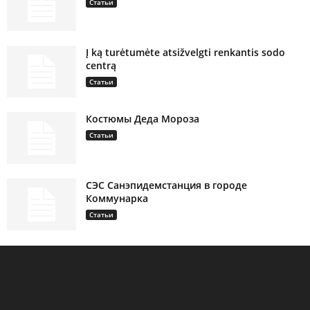
Статьи
Į ką turėtumėte atsižvelgti renkantis sodo
centrą
Статьи
Костюмы Деда Мороза
Статьи
СЭС Санэпидемстанция в городе
Коммунарка
Статьи