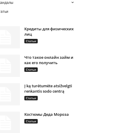
кандалы
татьи
Кредиты для физических
лиц
Статьи
Что такое онлайн займ и
как его получить
Статьи
Į ką turėtumėte atsižvelgti
renkantis sodo centrą
Статьи
Костюмы Деда Мороза
Статьи