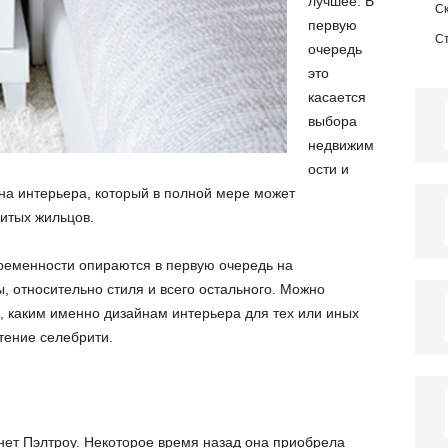
лучшее. В
С
первую
С
очередь
это
касается
выбора
недвижим
ости и
а интерьера, который в полной мере может
итых жильцов.
временности опираются в первую очередь на
, относительно стиля и всего остального. Можно
, каким именно дизайнам интерьера для тех или иных
ение селебрити.
инет Пэлтроу. Некоторое время назад она приобрела