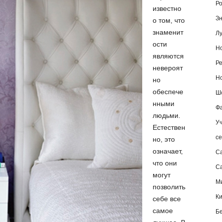
Ро
известно
Зн
о том, что
знаменит
Лу
ости
Но
являются
Ре
невероят
Но
но
обеспече
Шо
нными
Фа
людьми.
Уч
Естествен
се
но, это
означает,
С
что они
Са
могут
М
позволить
К
себе все
самое
Б