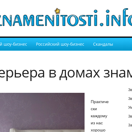
й шоу-бизнес
Российский шоу-бизнес
Скандалы
ерьера в домах зна
Зв
Зв
Практиче
У
ски
каждому
Зв
из нас
За
хорошо