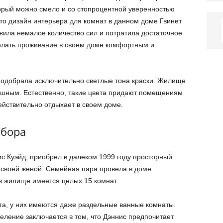
орый можно смело и со стопроцентной уверенностью
 что дизайн интерьера для комнат в данном доме Гвинет
ила немалое количество сил и потратила достаточное
делать проживание в своем доме комфортным и
подобрала исключительно светлые тона краски. Жилище
ушным. Естественно, такие цвета придают помещениям
ействительно отдыхает в своем доме.
ыбора
ис Куэйд, приобрел в далеком 1999 году просторный
о своей женой. Семейная пара провела в доме
в жилище имеется целых 15 комнат.
уга, у них имеются даже раздельные ванные комнаты.
еление заключается в том, что Дэннис предпочитает