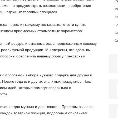
Са
ременно предусмотреть возможности приобретения
М
рии надежных торговых площадок.
К
.ua позволит каждому пользователю сети купить
Б
менением приемлемых стоимостных параметров!
С
С
онный ресурс, и ознакомьтесь с предложенным вашему
еализуемой продукции. Мы уверены, что здесь вы
способны обеспечить вашему образу прекрасный
я с проблемой выбора нужного подарка для друзей и
 Нового года или других значимых праздников. Наш
ием идей, которые помогут справиться с
сти.
ничение для мужчин и для женщин. При этом вы легко
 каждой товарной позиции, подробным описанием