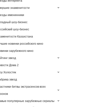
езды интернета
мершие знаменитости
езды именинники
падный шоу-бизнес
ссийский шоу-бизнес
аменитости Казахстана
чшие новинки российского кино
винки зарубежного кино
йтинг звезд
вости Дома 2
у Холостяк
брика звезд
астники битвы экстрасенсов всех
зонов
амые популярные зарубежные сериалы