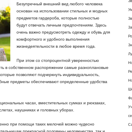
Зв
Безупречный внешний вид любого человека
У
основан на использовании стильных и модных
предметов гардероба, которые полностью
Зв
будут отвечать личным предпочтениям. Здесь
За
очень важно предусмотреть одежду и обувь для
Ро
комфортного и удобного выполнения
Зн
жизнедеятельности в любое время года.
Лу
При этом со стопроцентной уверенностью
Но
еть в собственном распоряжении самые разноплановые
Ре
которые позволяют подчеркнуть индивидуальность,
Но
одобные предметы обеспечивают определенные удобства
Шо
Фа
циональных часах, вместительных сумках и рюкзаках,
Уч
летах, наушниках и головных уборах.
се
менно при помощи таких мелочей можно чудесно
С
ительницам прекрасной половины человечества, так и