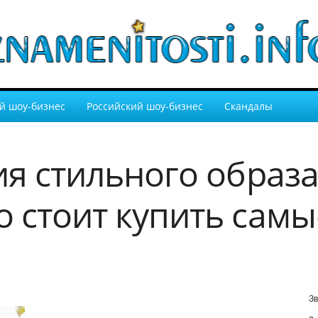
й шоу-бизнес
Российский шоу-бизнес
Скандалы
ия стильного образ
 стоит купить сам
Зв