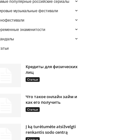
мые популярные российские сериалы
ировые музыкальные фестивали
инофестивали
еременные знаменитости
кандалы
татьи
Кредиты для физических
лиц
Статьи
Что такое онлайн займ и
как его получить
Статьи
Į ką turėtumėte atsižvelgti
renkantis sodo centrą
Статьи