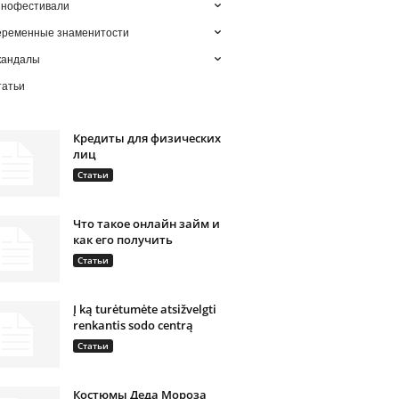
инофестивали
еременные знаменитости
кандалы
татьи
Кредиты для физических
лиц
Статьи
Что такое онлайн займ и
как его получить
Статьи
Į ką turėtumėte atsižvelgti
renkantis sodo centrą
Статьи
Костюмы Деда Мороза