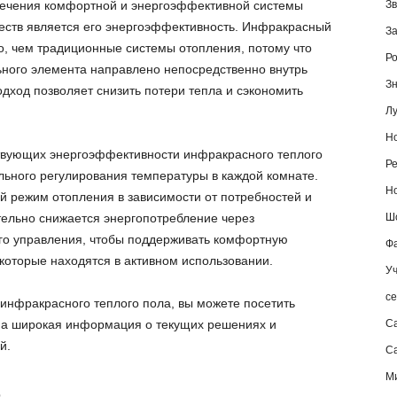
печения комфортной и энергоэффективной системы
Зв
еств является его энергоэффективность. Инфракрасный
За
, чем традиционные системы отопления, потому что
Ро
ьного элемента направлено непосредственно внутрь
Зн
дход позволяет снизить потери тепла и сэкономить
Лу
Но
твующих энергоэффективности инфракрасного теплого
Ре
льного регулирования температуры в каждой комнате.
Но
й режим отопления в зависимости от потребностей и
ельно снижается энергопотребление через
Шо
го управления, чтобы поддерживать комфортную
Фа
которые находятся в активном использовании.
Уч
се
инфракрасного теплого пола, вы можете посетить
ена широкая информация о текущих решениях и
С
й.
Са
М
е