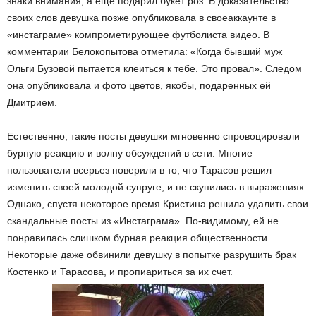
знаки внимания, а еще подарил букет роз. В доказательство
своих слов девушка позже опубликовала в своеаккаунте в
«инстаграме» компрометирующее футболиста видео. В
комментарии Белокопытова отметила: «Когда бывший муж
Ольги Бузовой пытается клеиться к тебе. Это провал». Следом
она опубликовала и фото цветов, якобы, подаренных ей
Дмитрием.
Естественно, такие посты девушки мгновенно спровоцировали
бурную реакцию и волну обсуждений в сети. Многие
пользователи всерьез поверили в то, что Тарасов решил
изменить своей молодой супруге, и не скупились в выражениях.
Однако, спустя некоторое время Кристина решила удалить свои
скандальные посты из «Инстаграма». По-видимому, ей не
понравилась слишком бурная реакция общественности.
Некоторые даже обвинили девушку в попытке разрушить брак
Костенко и Тарасова, и пропиариться за их счет.