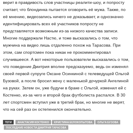
верит в правдивость слов участницы реалити-шоу, и попросту
считает, что блондинка пытается оговорить её мужа. Также, по
её мнению, видеозапись ничего не доказывает, и однозначно
идентифицировать всех её участников попросту не
представляется возможным из-за низкого качества записи.
Многие поддержали Настю, и тоже высказались о том, что
мужчина на видео лишь отдаленно похож на Тарасова. При
этом, сам спортсмен пока никак не прокомментировал
случившееся. А вот некоторые пользователи высказались о том,
что поведение Дмитрия вполне предсказуемо, ведь он изменял
своей первой супруге Оксане Осинкиной с телеведущей Ольгой
Бузовой, а после бросил жену с маленькой дочуркой Ангелиной
на руках. Затем он, уже будучи в браке с Ольгой, изменил ей с
Костенко, из-за чего и второй брак футболиста распался. В 30
лет спортсмен вступил уже в третий брак, но многие не верят,
что на сей раз он остепенился окончательно.
ТЕГИ
АНАСТАСИЯ КОСТЕНКО
КРИСТИНА БЕЛОКОПЫТОВА
ОЛЬГА БУЗОВА
ПОСЛЕДНИЕ НОВОСТИ ДМИТРИЯ ТАРАСОВА