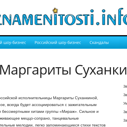
й шоу-бизнес
Российский шоу-бизнес
Скандалы
 Маргариты Суханк
Зв
Зв
ссийской исполнительницы Маргариты Суханкиной,
У
ое, всегда будет ассоциироваться с зажигательным
и бессмертными хитами группы «Мираж». Сильное и
Зв
живающее меццо-сопрано, танцевальные
За
тельные мелодии, легко запоминающиеся стихи текстов