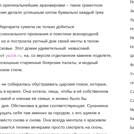
Ро
и оригинальнейшие аранжировки – такое грамотное
Зн
ние делало успешным хитом буквально каждый трек.
Лу
аргарита сумела не только добиться
Но
сионального признания и поистине всенародной
Ре
 но и построила уютный дом своей мечты в тихом
Но
ковье. Этот домик удивительный: невысокий,
 от
yazsk.ru
, на, со вкусом отделанном камнем подклете,
Шо
оскошные старинные боярские палаты, и модный
Фа
ском стиле.
Уч
се
 не собиралась обустраивать царские покои, которые,
ь в музеях. Она хотела, лишь, чтобы в её собственном
С
самой и членам её семьи, и можно было бы
Са
о дня. Обстановка в доме соответствующая. Суханкина
М
ущать себя там именно за городом, с его шумом и
К
 место снова и снова. Она всегда мечтала о красивом
равится тихими вечерами просто смотреть на огонь,
Б