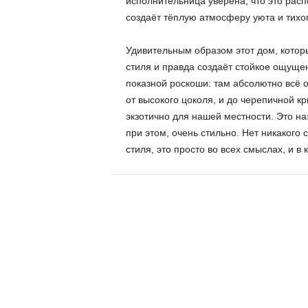
исполнительница уверена, что это расп
создаёт тёплую атмосферу уюта и тихог
Удивительным образом этот дом, которы
стиля и правда создаёт стойкое ощуще
показной роскоши: там абсолютно всё 
от высокого цоколя, и до черепичной к
экзотично для нашей местности. Это на
при этом, очень стильно. Нет никакого
стиля, это просто во всех смыслах, и в