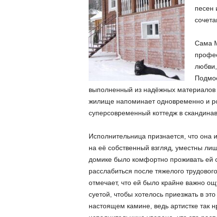
песен 
сочета
Сама М
профес
любви,
Подмос
выполненный из надёжных материалов
жилище напоминает одновременно и р
суперсовременный коттедж в скандинав
Исполнительница признается, что она и
на её собственный взгляд, уместны лиш
домике было комфортно проживать ей 
расслабиться после тяжелого трудовог
отмечает, что ей было крайне важно ощ
суетой, чтобы хотелось приезжать в это
настоящем камине, ведь артистке так н