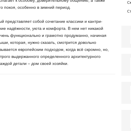
олагает к особому, доверительному общению, а также
С
о покоя, особенно в зимний период.
С
й представляет собой сочетание классики и кантри-
ние надёжности, уюта и комфорта. В нем нет никакой
очень функционально и грамотно продуманно, начиная
рыши, которая, нужно сказать, смотрится довольно
зывается европейским подходом, когда всё скромно, но,
 строго выдержанного определенного архитектурного
 каждой детали – дом своей хозяйки.