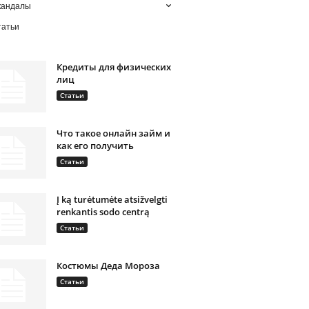
кандалы
татьи
Кредиты для физических
лиц
Статьи
Что такое онлайн займ и
как его получить
Статьи
Į ką turėtumėte atsižvelgti
renkantis sodo centrą
Статьи
Костюмы Деда Мороза
Статьи