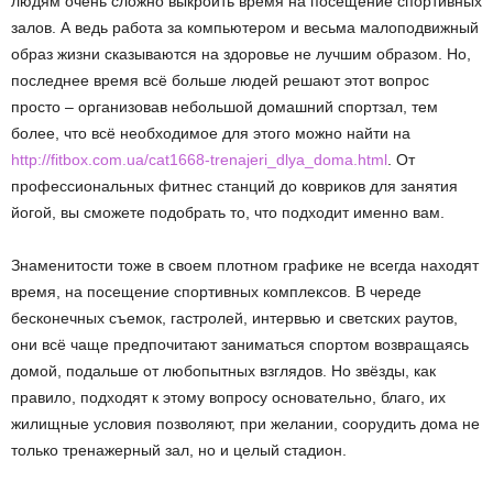
людям очень сложно выкроить время на посещение спортивных
залов. А ведь работа за компьютером и весьма малоподвижный
образ жизни сказываются на здоровье не лучшим образом. Но,
последнее время всё больше людей решают этот вопрос
просто – организовав небольшой домашний спортзал, тем
более, что всё необходимое для этого можно найти на
http://fitbox.com.ua/cat1668-trenajeri_dlya_doma.html
. От
профессиональных фитнес станций до ковриков для занятия
йогой, вы сможете подобрать то, что подходит именно вам.
Знаменитости тоже в своем плотном графике не всегда находят
время, на посещение спортивных комплексов. В череде
бесконечных съемок, гастролей, интервью и светских раутов,
они всё чаще предпочитают заниматься спортом возвращаясь
домой, подальше от любопытных взглядов. Но звёзды, как
правило, подходят к этому вопросу основательно, благо, их
жилищные условия позволяют, при желании, соорудить дома не
только тренажерный зал, но и целый стадион.