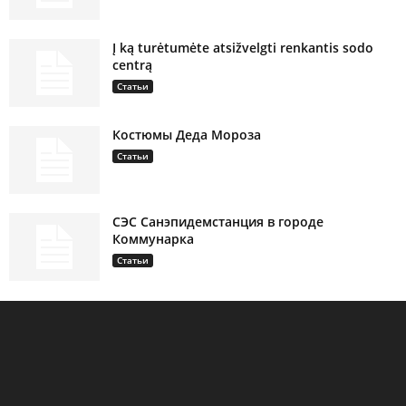
Į ką turėtumėte atsižvelgti renkantis sodo
centrą
Статьи
Костюмы Деда Мороза
Статьи
СЭС Санэпидемстанция в городе
Коммунарка
Статьи