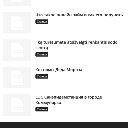
Что такое онлайн займ и как его получить
Статьи
Į ką turėtumėte atsižvelgti renkantis sodo
centrą
Статьи
Костюмы Деда Мороза
Статьи
СЭС Санэпидемстанция в городе
Коммунарка
Статьи