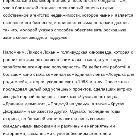
перебрался в Великобританию и поселился в Лондоне. Там,
уже в британской столице талантливый парень открыл
собственное агентство недвижимости, которое ныне и является
основным его бизнесом, и приносит весьма неплохие доходы,
так что, молодой ухажер способен обеспечивать роскошную
жизнь своей звёздной подружке.
Напомним, Линдси Лохан – голливудская кинозвезда, которая с
ранних детских лет активно снималась в кино, и уже тогда
заработала всемирную популярность. Её дебютной работой в
большом кино стала семейная комедийная лента «Ловушка для
родителей», которая увидела свет в 1998-м году. После этого
последовал целый ряд успешных проектов, сделавших актрису
звездой первой величины, таких как «Чумовая пятница»,
«Дрянные девчонки», «Поцелуй на удачу», а также «Крутая
Джорджия» и множество других. Однако, последние годы
актриса, по большей части славится лишь своими
скандальными выходками и различными неприятными
историями, связанными с употреблением алкоголя и