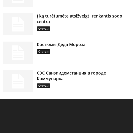
Į ką turėtumėte atsižvelgti renkantis sodo
centrą
Статьи
Костюмы Деда Мороза
Статьи
СЭС Санэпидемстанция в городе
Коммунарка
Статьи