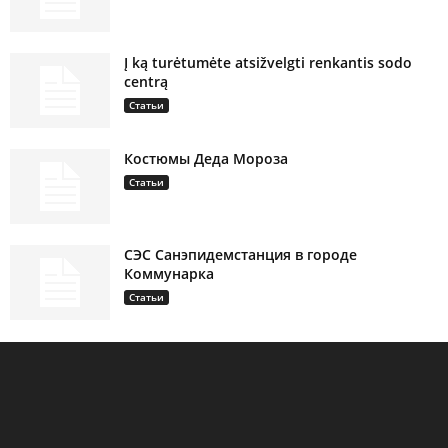
Į ką turėtumėte atsižvelgti renkantis sodo
centrą
Статьи
Костюмы Деда Мороза
Статьи
СЭС Санэпидемстанция в городе
Коммунарка
Статьи