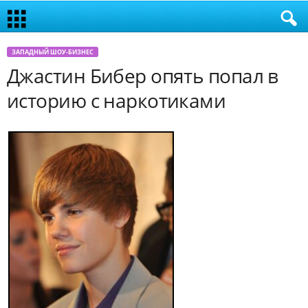
ЗАПАДНЫЙ ШОУ-БИЗНЕС
Джастин Бибер опять попал в
историю с наркотиками