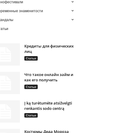
инофестивали
еременные знаменитости
кандалы
татьи
Кредиты для физических
лиц
Статьи
Что такое онлайн займ и
как его получить
Статьи
Į ką turėtumėte atsižvelgti
renkantis sodo centrą
Статьи
Костюмы Деда Мороза