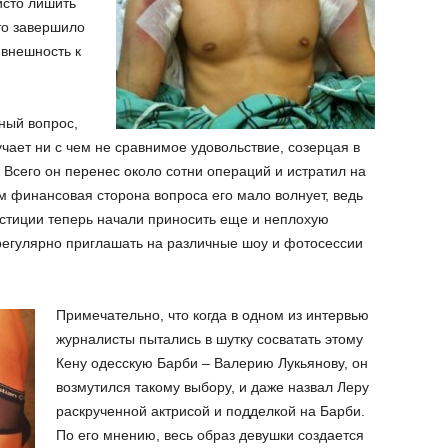
исто лишить
то завершило
 внешность к
ный вопрос,
лучает ни с чем не сравнимое удовольствие, созерцая в
 Всего он перенес около сотни операций и истратил на
м финансовая сторона вопроса его мало волнует, ведь
нвестиции теперь начали приносить еще и неплохую
 регулярно приглашать на различные шоу и фотосессии
Примечательно, что когда в одном из интервью
журналисты пытались в шутку сосватать этому
Кену одесскую Барби – Валерию Лукьянову, он
возмутился такому выбору, и даже назвал Леру
раскрученной актрисой и подделкой на Барби.
По его мнению, весь образ девушки создается