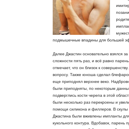
имитир
позани
родите
имплан
мужест
подмышечные впадины для большей эф
Далее Джастин основательно взялся за 
сложности пять раз, и всё равно парень
отмечает, что он близок к совершенств
вопросу. Также юноша сделал блефаропл
еще приподнял верхнее веко.
Надбровн
были приподняты, по некоторым данны
подверглись кости черепа в этой област
были несколько раз перекроены и увел
помощи силикона и филлеров. В скулы
Джастина были вживлены импланты для
кукольного контура. Вдобавок, парень 