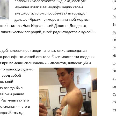
половины человечества. Однако, если уж
Зв
мужчина взялся за модификацию своей
За
внешности, то он способен зайти гораздо
Ро
дальше. Ярким примером типичной жертвы
Зн
етний житель Нью-Йорка, некий Джастин Джедлика,
ластических операций, и всё ради сходства с куклой –
Лу
Но
Ре
одой человек производит впечатление завсегдатая
Но
во рельефных частей его тела были мастерски созданы
 при помощи силиконовых имплантов, липосакций и
Шо
 что однажды, где-то
Фа
 перед собой
Уч
еальной
се
а всегда был
её он и решил
С
 Разглядывая его
Са
е симпатичного и
М
первый взгляд