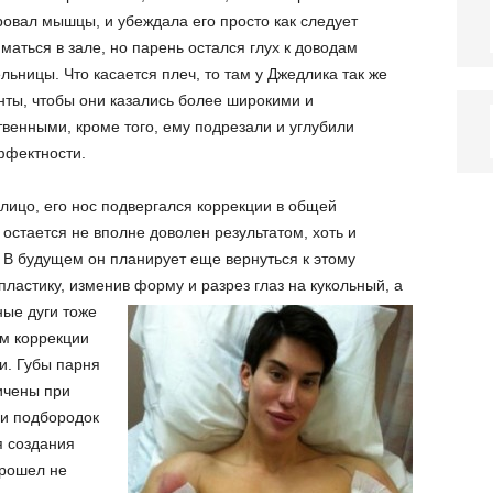
овал мышцы, и убеждала его просто как следует
маться в зале, но парень остался глух к доводам
льницы. Что касается плеч, то там у Джедлика так же
ты, чтобы они казались более широкими и
венными, кроме того, ему подрезали и углубили
фектности.
лицо, его нос подвергался коррекции в общей
 остается не вполне доволен результатом, хоть и
у. В будущем он планирует еще вернуться к этому
астику, изменив форму и разрез глаз на кукольный, а
ые дуги тоже
м коррекции
и. Губы парня
ичены при
 и подбородок
 создания
прошел не