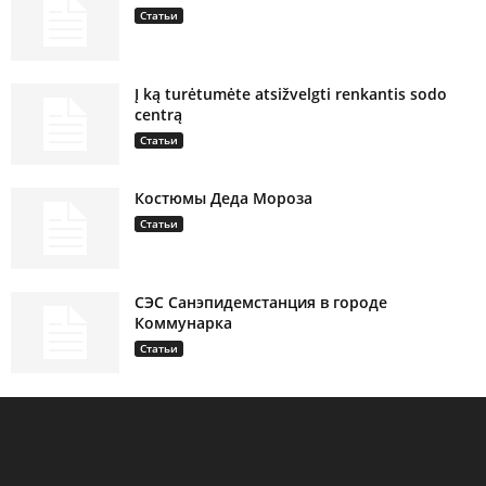
Статьи
Į ką turėtumėte atsižvelgti renkantis sodo
centrą
Статьи
Костюмы Деда Мороза
Статьи
СЭС Санэпидемстанция в городе
Коммунарка
Статьи