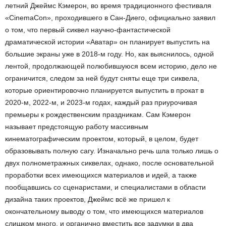
летний Джеймс Кэмерон, во время традиционного фестиваля
«CinemaCon», проходившего в Сан-Диего, официально заявил
о том, что первый сиквел научно-фантастической
драматической истории «Аватар» он планирует выпустить на
большие экраны уже в 2018-м году. Но, как выяснилось, одной
лентой, продолжающей полюбившуюся всем историю, дело не
ограничится, следом за ней будут сняты еще три сиквела,
которые ориентировочно планируется выпустить в прокат в
2020-м, 2022-м, и 2023-м годах, каждый раз приурочивая
премьеры к рождественским праздникам. Сам Кэмерон
называет предстоящую работу массивным
кинематографическим проектом, который, в целом, будет
образовывать полную сагу. Изначально речь шла только лишь о
двух полнометражных сиквелах, однако, после основательной
проработки всех имеющихся материалов и идей, а также
пообщавшись со сценаристами, и специалистами в области
дизайна таких проектов, Джеймс всё же пришел к
окончательному выводу о том, что имеющихся материалов
слишком много, и органично вместить все задумки в два