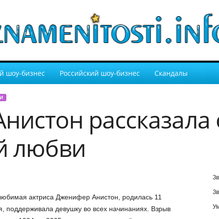
й шоу-бизнес
Российский шоу-бизнес
Скандалы
И
нистон рассказала 
й любви
Зв
Зв
 любимая актриса Дженифер Анистон, родилась 11
У
я, поддерживала девушку во всех начинаниях. Взрыв