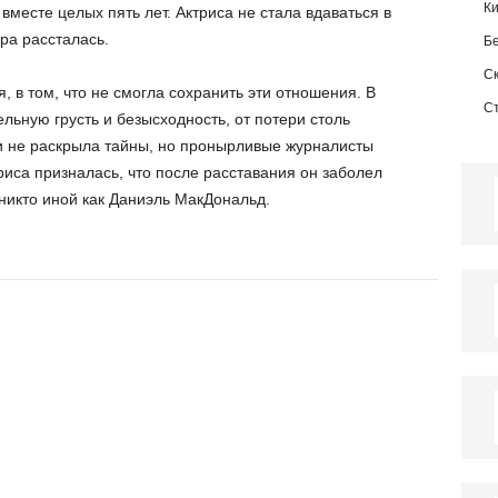
К
месте целых пять лет. Актриса не стала вдаваться в
ра рассталась.
Б
С
, в том, что не смогла сохранить эти отношения. В
С
льную грусть и безысходность, от потери столь
и не раскрыла тайны, но пронырливые журналисты
иса призналась, что после расставания он заболел
 никто иной как Даниэль МакДональд.