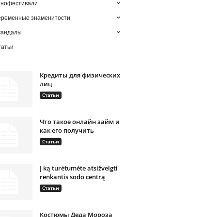
инофестивали
еременные знаменитости
кандалы
татьи
Кредиты для физических
лиц
Статьи
Что такое онлайн займ и
как его получить
Статьи
Į ką turėtumėte atsižvelgti
renkantis sodo centrą
Статьи
Костюмы Деда Мороза