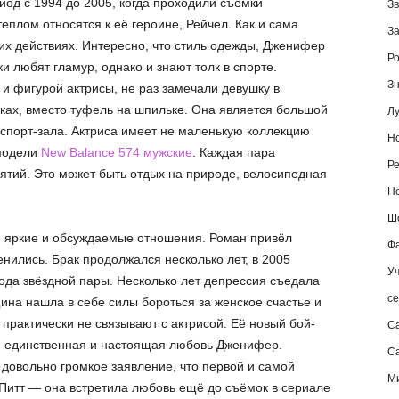
од с 1994 до 2005, когда проходили съёмки
Зв
еплом относятся к её героине, Рейчел. Как и сама
За
их действиях. Интересно, что стиль одежды, Дженифер
Ро
и любят гламур, однако и знают толк в спорте.
Зн
и фигурой актрисы, не раз замечали девушку в
ках, вместо туфель на шпильке. Она является большой
Лу
 спорт-зала. Актриса имеет не маленькую коллекцию
Но
 модели
New Balance 574 мужские
. Каждая пара
Ре
тий. Это может быть отдых на природе, велосипедная
Но
Шо
е яркие и обсуждаемые отношения. Роман привёл
Фа
енились. Брак продолжался несколько лет, в 2005
Уч
ода звёздной пары. Несколько лет депрессия съедала
се
ина нашла в себе силы бороться за женское счастье и
практически не связывают с актрисой. Её новый бой-
С
, единственная и настоящая любовь Дженифер.
Са
 довольно громкое заявление, что первой и самой
М
Питт — она встретила любовь ещё до съёмок в сериале