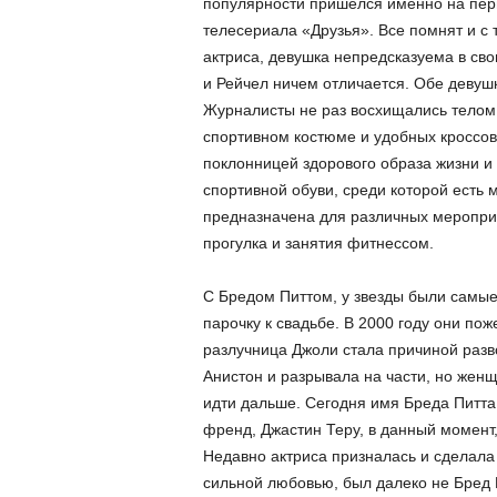
популярности пришёлся именно на пери
телесериала «Друзья». Все помнят и с т
актриса, девушка непредсказуема в сво
и Рейчел ничем отличается. Обе девушк
Журналисты не раз восхищались телом 
спортивном костюме и удобных кроссов
поклонницей здорового образа жизни и
спортивной обуви, среди которой есть
предназначена для различных мероприя
прогулка и занятия фитнессом.
С Бредом Питтом, у звезды были самы
парочку к свадьбе. В 2000 году они пож
разлучница Джоли стала причиной разв
Анистон и разрывала на части, но женщ
идти дальше. Сегодня имя Бреда Питта 
френд, Джастин Теру, в данный момент
Недавно актриса призналась и сделала
сильной любовью, был далеко не Бред 