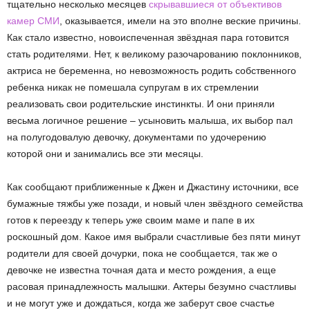
тщательно несколько месяцев
скрывавшиеся от объективов
камер СМИ
, оказывается, имели на это вполне веские причины.
Как стало известно, новоиспеченная звёздная пара готовится
стать родителями. Нет, к великому разочарованию поклонников,
актриса не беременна, но невозможность родить собственного
ребенка никак не помешала супругам в их стремлении
реализовать свои родительские инстинкты. И они приняли
весьма логичное решение – усыновить малыша, их выбор пал
на полугодовалую девочку, документами по удочерению
которой они и занимались все эти месяцы.
Как сообщают приближенные к Джен и Джастину источники, все
бумажные тяжбы уже позади, и новый член звёздного семейства
готов к переезду к теперь уже своим маме и папе в их
роскошный дом. Какое имя выбрали счастливые без пяти минут
родители для своей дочурки, пока не сообщается, так же о
девочке не известна точная дата и место рождения, а еще
расовая принадлежность малышки. Актеры безумно счастливы
и не могут уже и дождаться, когда же заберут свое счастье