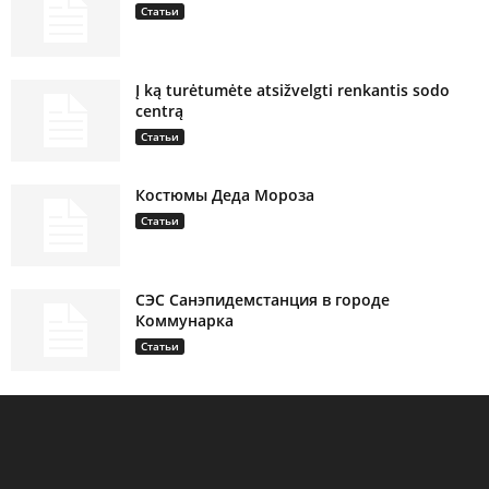
Статьи
Į ką turėtumėte atsižvelgti renkantis sodo
centrą
Статьи
Костюмы Деда Мороза
Статьи
СЭС Санэпидемстанция в городе
Коммунарка
Статьи