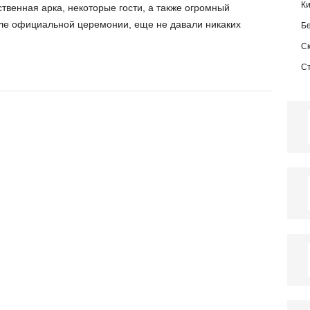
К
ственная арка, некоторые гости, а также огромный
ле официальной церемонии, еще не давали никаких
Б
С
С