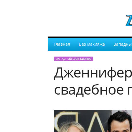
Главная
Без макияжа
Западны
ЗАПАДНЫЙ ШОУ-БИЗНЕС
Дженнифер 
свадебное 