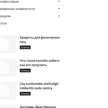
инофестивали
еременные знаменитости
кандалы
татьи
Кредиты для физических
лиц
Статьи
Что такое онлайн займ и
как его получить
Статьи
Į ką turėtumėte atsižvelgti
renkantis sodo centrą
Статьи
Костюмы Деда Мороза