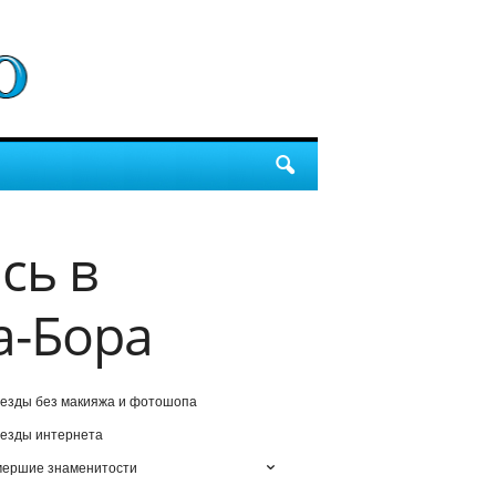
сь в
а-Бора
езды без макияжа и фотошопа
езды интернета
мершие знаменитости