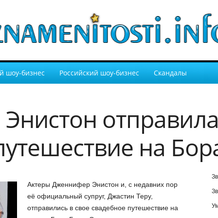
й шоу-бизнес
Российский шоу-бизнес
Скандалы
Энистон отправила
путешествие на Бор
Зв
Актеры Дженнифер Энистон и, с недавних пор
Зв
её официальный супруг, Джастин Теру,
У
отправились в свое свадебное путешествие на