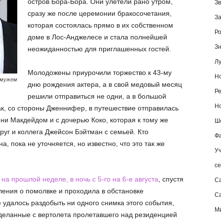
остров Бора-Бора. Они улетели рано утром,
Зв
сразу же после церемонии бракосочетания,
За
которая состоялась прямо в их собственном
Ро
доме в Лос-Анджелесе и стала полнейшей
Зн
неожиданностью для приглашенных гостей.
Лу
Молодожены приурочили торжество к 43-му
Но
 мужем
дню рождения актера, а в свой медовый месяц
Ре
решили отправиться не одни, а в большой
Но
ак, со стороны Дженнифер, в путешествие отправилась
ни Макдейдом и с дочерью Коко, которая к тому же
Шо
друг и коллега Джейсон Бэйтман с семьей. Кто
Фа
, пока не уточняется, но известно, что это так же
Уч
се
а прошлой неделе, в ночь с 5-го на 6-е августа
, спустя
С
ления о помолвке и проходила в обстановке
Са
 удалось раздобыть ни одного снимка этого события,
М
деланные с вертолета пролетавшего над резиденцией