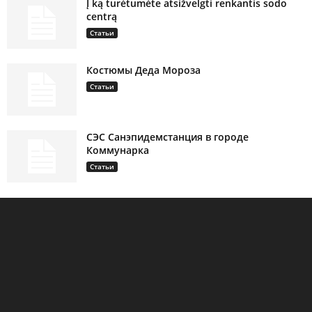
Į ką turėtumėte atsižvelgti renkantis sodo
centrą
Статьи
Костюмы Деда Мороза
Статьи
СЭС Санэпидемстанция в городе
Коммунарка
Статьи