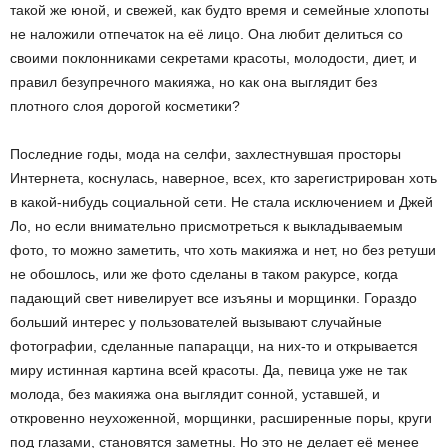
такой же юной, и свежей, как будто время и семейные хлопоты
не наложили отпечаток на её лицо. Она любит делиться со
своими поклонниками секретами красоты, молодости, диет, и
правил безупречного макияжа, но как она выглядит без
плотного слоя дорогой косметики?
Последние годы, мода на селфи, захлестнувшая просторы
Интернета, коснулась, наверное, всех, кто зарегистрирован хоть
в какой-нибудь социальной сети. Не стала исключением и Джей
Ло, но если внимательно присмотреться к выкладываемым
фото, то можно заметить, что хоть макияжа и нет, но без ретуши
не обошлось, или же фото сделаны в таком ракурсе, когда
падающий свет нивелирует все изъяны и морщинки. Гораздо
больший интерес у пользователей вызывают случайные
фотографии, сделанные папарацци, на них-то и открывается
миру истинная картина всей красоты. Да, певица уже не так
молода, без макияжа она выглядит сонной, уставшей, и
откровенно неухоженной, морщинки, расширенные поры, круги
под глазами, становятся заметны. Но это не делает её менее