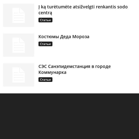
Į ką turėtumėte atsižvelgti renkantis sodo
centrą
Статьи
Костюмы Деда Мороза
Статьи
СЭС Санэпидемстанция в городе
Коммунарка
Статьи