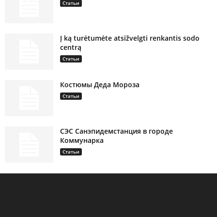
Статьи
Į ką turėtumėte atsižvelgti renkantis sodo
centrą
Статьи
Костюмы Деда Мороза
Статьи
СЭС Санэпидемстанция в городе
Коммунарка
Статьи