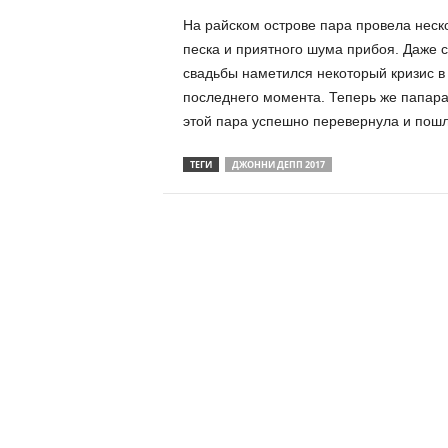
На райском острове пара провела неск
песка и приятного шума прибоя. Даже 
свадьбы наметился некоторый кризис в 
последнего момента. Теперь же папарац
этой пара успешно перевернула и пошл
ТЕГИ
ДЖОННИ ДЕПП 2017