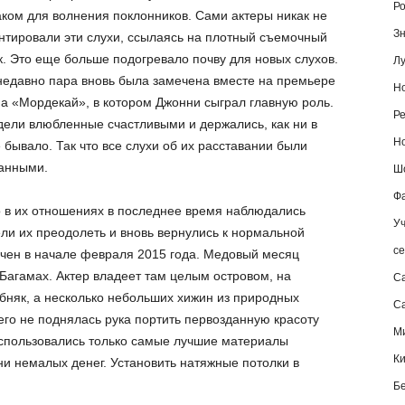
Ро
ком для волнения поклонников. Сами актеры никак не
Зн
тировали эти слухи, ссылаясь на плотный съемочный
. Это еще больше подогревало почву для новых слухов.
Лу
недавно пара вновь была замечена вместе на премьере
Но
 «Мордекай», в котором Джонни сыграл главную роль.
Ре
ели влюбленные счастливыми и держались, как ни в
Но
 бывало. Так что все слухи об их расставании были
анными.
Шо
Фа
то в их отношениях в последнее время наблюдались
Уч
ли их преодолеть и вновь вернулись к нормальной
се
чен в начале февраля 2015 года. Медовый месяц
Багамах. Актер владеет там целым островом, на
С
бняк, а несколько небольших хижин из природных
Са
его не поднялась рука портить первозданную красоту
М
использовались только самые лучшие материалы
К
ни немалых денег. Установить натяжные потолки в
Б