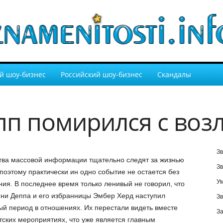
й шоу-бизнес
Российский шоу-бизнес
Скандалы
п помирился с во
Зв
тва массовой информации тщательно следят за жизнью
Зв
 поэтому практически ин одно событие не остается без
У
ия. В последнее время только ленивый не говорил, что
ни Деппа и его избранницы Эмбер Херд наступил
Зв
й период в отношениях. Их перестали видеть вместе
За
тских мероприятиях, что уже является главным