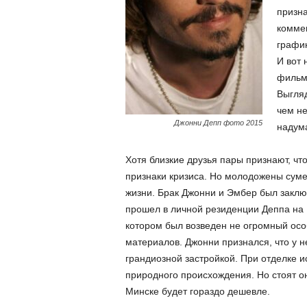
призна
коммен
график
И вот 
фильма
Выгляд
чем не
Джонни Депп фото 2015
надум
Хотя близкие друзья пары признают, ч
признаки кризиса. Но молодожены суме
жизни. Брак Джонни и Эмбер был заклю
прошел в личной резиденции Деппа на 
котором был возведен не огромный осо
материалов. Джонни признался, что у н
грандиозной застройкой. При отделке 
природного происхождения. Но стоят о
Минске будет гораздо дешевле.