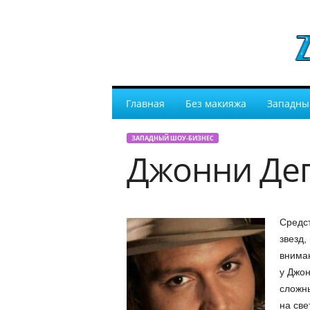
Главная
Без макияжа
Западны
ЗАПАДНЫЙ ШОУ-БИЗНЕС
Джонни Деп
Средс
звезд,
вниман
у Джон
сложны
на све