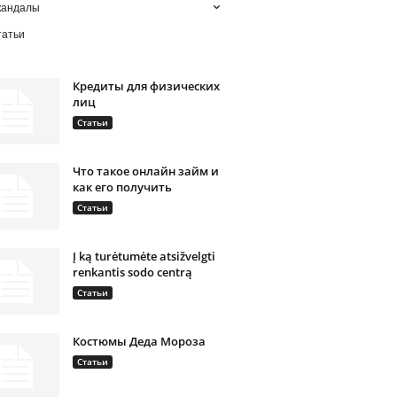
кандалы
татьи
Кредиты для физических
лиц
Статьи
Что такое онлайн займ и
как его получить
Статьи
Į ką turėtumėte atsižvelgti
renkantis sodo centrą
Статьи
Костюмы Деда Мороза
Статьи