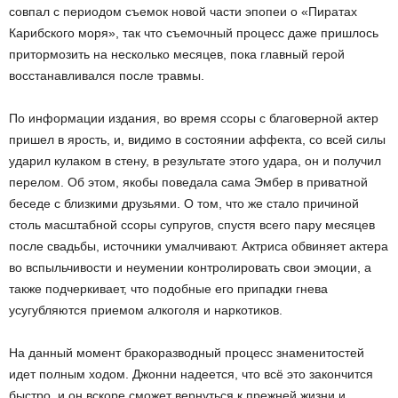
совпал с периодом съемок новой части эпопеи о «Пиратах
Карибского моря», так что съемочный процесс даже пришлось
притормозить на несколько месяцев, пока главный герой
восстанавливался после травмы.
По информации издания, во время ссоры с благоверной актер
пришел в ярость, и, видимо в состоянии аффекта, со всей силы
ударил кулаком в стену, в результате этого удара, он и получил
перелом. Об этом, якобы поведала сама Эмбер в приватной
беседе с близкими друзьями. О том, что же стало причиной
столь масштабной ссоры супругов, спустя всего пару месяцев
после свадьбы, источники умалчивают. Актриса обвиняет актера
во вспыльчивости и неумении контролировать свои эмоции, а
также подчеркивает, что подобные его припадки гнева
усугубляются приемом алкоголя и наркотиков.
На данный момент бракоразводный процесс знаменитостей
идет полным ходом. Джонни надеется, что всё это закончится
быстро, и он вскоре сможет вернуться к прежней жизни и