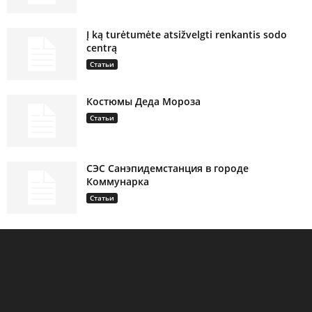
Į ką turėtumėte atsižvelgti renkantis sodo
centrą
Статьи
Костюмы Деда Мороза
Статьи
СЭС Санэпидемстанция в городе
Коммунарка
Статьи