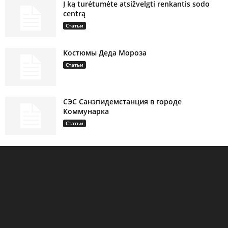
Į ką turėtumėte atsižvelgti renkantis sodo
centrą
Статьи
Костюмы Деда Мороза
Статьи
СЭС Санэпидемстанция в городе
Коммунарка
Статьи