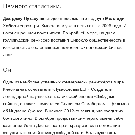
Немного статистики.
Джорджу Лукасу
шестьдесят восемь. Его подруге
Меллоди
Хобсон
сорок три. Вместе они уже шесть лет – с 2006 года. И
наконец решили пожениться. По крайней мере, на днях
голливудский режиссёр поставил широкую общественность в
известность о состоявшейся помолвке с чернокожей бизнес-
леди.
Он
Один из наиболее успешных коммерчески режиссёров мира.
Киномагнат, основатель «Лукасфильм Ltd». Создатель
легендарной научно-фантастической эпопеи «Звёздные
войны», а также – вместе со Стивеном Спилбергом – фильмов
об Индиане Джонсе. В начале 2012-го заявил, что уходит из
большого кино. В октябре продал киноимперию имени себя
компании Уолта Диснея, которая сразу заявила о желании
запустить седьмой эпизод звёздной саги. Большую часть