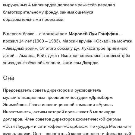
вырученных 4 миллиардов долларов режиссёр передал
благотворительному фонду, занимающемуся
образовательными проектами.
В первом браке – с монтажёром
Марсией Луи Гриффин
–
прожил 14 лет (1969 – 1983). Марсии вручён «Оскар» за монтаж
«Звёздных войн». От этого союза у Дж. Лукаса трое приёмных
детей – Аманда, Кейт, Джетт. Все трое снимались в первых трёх
эпизодах «звёздной» эпопеи, как и сам Джордж.
Она
Председатель совета директоров и руководитель
мультипликационных проектов киностудии «ДримВоркс
Энимейшн». Глава инвестиционной компании «Ариэль
Инвестментс», активы которой превышают 3 миллиарда
долларов. Член советов директоров косметической фирмы
«Эсти Лаудер» и сети кофеен «Старбакс». Не чужда Меллани и
журналистики. Она – внештатный корреспондент и финансовый