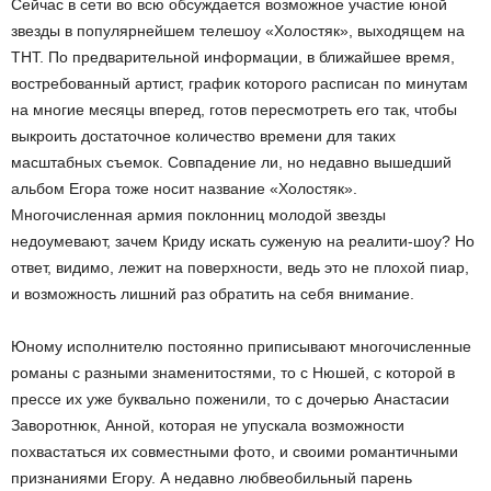
Сейчас в сети во всю обсуждается возможное участие юной
звезды в популярнейшем телешоу «Холостяк», выходящем на
ТНТ. По предварительной информации, в ближайшее время,
востребованный артист, график которого расписан по минутам
на многие месяцы вперед, готов пересмотреть его так, чтобы
выкроить достаточное количество времени для таких
масштабных съемок. Совпадение ли, но недавно вышедший
альбом Егора тоже носит название «Холостяк».
Многочисленная армия поклонниц молодой звезды
недоумевают, зачем Криду искать суженую на реалити-шоу? Но
ответ, видимо, лежит на поверхности, ведь это не плохой пиар,
и возможность лишний раз обратить на себя внимание.
Юному исполнителю постоянно приписывают многочисленные
романы с разными знаменитостями, то с Нюшей, с которой в
прессе их уже буквально поженили, то с дочерью Анастасии
Заворотнюк, Анной, которая не упускала возможности
похвастаться их совместными фото, и своими романтичными
признаниями Егору. А недавно любвеобильный парень