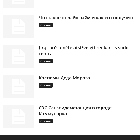
Что такое онлайн займ и как его получить
Статьи
Į ką turėtumėte atsižvelgti renkantis sodo
centrą
Статьи
Костюмы Деда Мороза
Статьи
СЭС Санэпидемстанция в городе
Коммунарка
Статьи