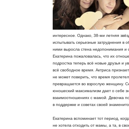
интересное. Однако, 38-ми летняя звё
испытывать серьезные затруднения в о
ними выросла стена недопонимания и о
Екатерина пожаловалась, что их отнош
подростка теперь всё новые друзья и у
всё свободное время. Актриса признаетс
не может поверить, что время пролетел
превращается во взрослую женщину. Сей
юношеский максимализм дает о себе зна
взаимоотношениях с мамой. Девочка по
в поддержке и советах своей знаменит
Екатерина вспоминает тот период, когд
не хотела отходить от мамы, а та, в св