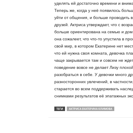
уделять ей достаточно времени и вним
Теперь же, когда у неё появилось боль
уйти от общения, и больше проводить 
друзей. Актриса утверждает, что с возр
больше ориентирована на семью и дом,
она сожалеет, что что-то упустила в пр
свой мир, в котором Екатерине нет мест
что ей нужна своя комната, девочка пла
чаще закрывается там и совсем не ждет,
поведение вовсе не делает Лизу плохой
разобраться в себе. У девочки много др
разносторонних увлечений, в частности
старается во всем поддерживать наслед
снимками результатов её эпатажных эк
ТЕГИ
АКТРИСА ЕКАТЕРИНА КЛИМОВА