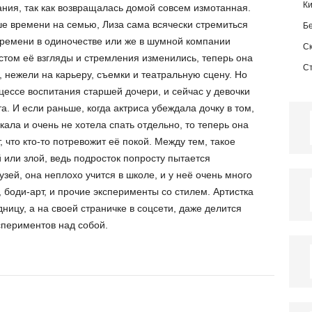
К
ания, так как возвращалась домой совсем измотанная.
ше времени на семью, Лиза сама всячески стремиться
Б
времени в одиночестве или же в шумной компании
С
астом её взгляды и стремления изменились, теперь она
С
 нежели на карьеру, съемки и театральную сцену. Но
оцессе воспитания старшей дочери, и сейчас у девочки
а. И если раньше, когда актриса убеждала дочку в том,
кала и очень не хотела спать отдельно, то теперь она
 что кто-то потревожит её покой. Между тем, такое
 или злой, ведь подросток попросту пытается
узей, она неплохо учится в школе, и у неё очень много
, боди-арт, и прочие эксперименты со стилем. Артистка
ницу, а на своей страничке в соцсети, даже делится
спериментов над собой.