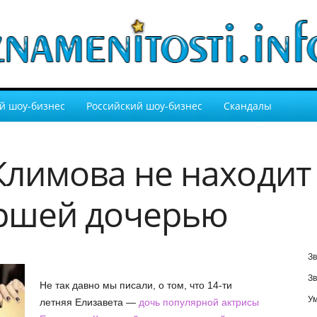
й шоу-бизнес
Российский шоу-бизнес
Скандалы
Климова не находи
аршей дочерью
Зв
Зв
Не так давно мы писали, о том, что 14-ти
У
летняя Елизавета —
дочь популярной актрисы