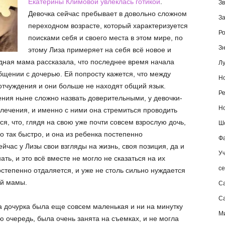
Екатерины Климовой увлеклась готикой
.
Зв
Девочка сейчас пребывает в довольно сложном
За
переходном возрасте, который характеризуется
Ро
поисками себя и своего места в этом мире, по
Зн
этому Лиза примеряет на себя всё новое и
здная мама рассказала, что последнее время начала
Лу
бщении с дочерью. Ей попросту кажется, что между
Но
тчуждения и они больше не находят общий язык.
Ре
ения ныне сложно назвать доверительными, у девочки-
Но
влечения, и именно с ними она стремиться проводить
я, что, глядя на свою уже почти совсем взрослую дочь,
Шо
о так быстро, и она из ребенка постепенно
Фа
час у Лизы свои взгляды на жизнь, своя позиция, да и
Уч
ть, и это всё вместе не могло не сказаться на их
се
степенно отдаляется, и уже не столь сильно нуждается
ой мамы.
С
Са
а дочурка была еще совсем маленькая и ни на минутку
М
ою очередь, была очень занята на съемках, и не могла