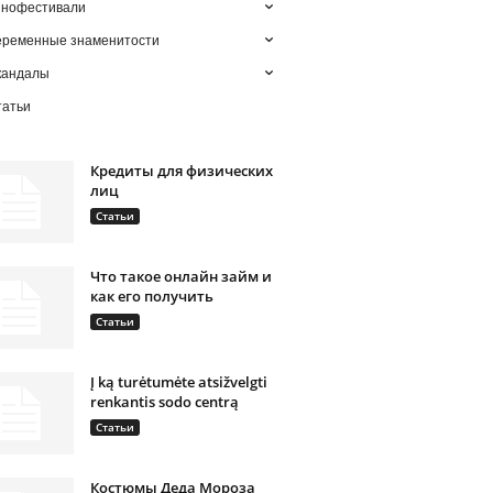
инофестивали
еременные знаменитости
кандалы
татьи
Кредиты для физических
лиц
Статьи
Что такое онлайн займ и
как его получить
Статьи
Į ką turėtumėte atsižvelgti
renkantis sodo centrą
Статьи
Костюмы Деда Мороза