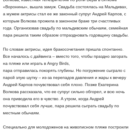
«Воронины», вышла замуж. Свадьба состоялась на Мальдивах,
а мужем актрисы стал ее же законный супруг Андрей Карпов, с
которым Волкова прожила в законном браке три счастливых
года. Организовав свадьбу по мальдивским обычаям, семейная
пара решила таким образом отпраздновать годовщину свадьбы.
По словам актрисы, идея бракосочетания пришла спонтанно.
Все началось с дайвинга – вместо того, чтобы праздно загорать
на пляже или играть в Angry Birds,
пара отправилась покорять глубины. Но погружение сыграло с
парой злую шутку – из-за перепадов давления и жары к вечеру
Андрей Карпов почувствовал себя плохо. Позже Екатерина
Волкова рассказала, что ее супруг сильно обгорел, и всю ночь
она приводила его в чувство. А утром, когда Андрей
почувствовал себя лучше, пара решила сыграть свадьбу по
местным обычаям.
Специально для молодоженов на живописном пляже построили