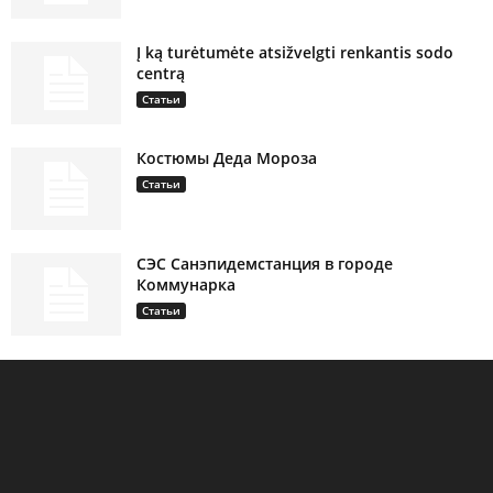
Į ką turėtumėte atsižvelgti renkantis sodo
centrą
Статьи
Костюмы Деда Мороза
Статьи
СЭС Санэпидемстанция в городе
Коммунарка
Статьи