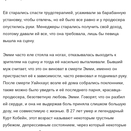
Её старались спасти трудотерапией, усаживали за барабанную
установку, чтобы отвлечь, но ей было все равно и у продюсера
опустились руки. Менеджеры старались получить свой доход,
поэтому давали ей все, что она требовала, лишь бы певица
вышла на сцену.
Эмми часто еле стояла на ногах, отказывалась выходить к
зрителям на сцену и тогда её насильно выталкивали. Бывший
муж считает, что это он виноват в смерти Эмми, именно он
пристрастил её к зависимости, часто ревновал и поднимал руку.
После смерти Уайнхаус возле её дома собрались поклонники,
также можно было увидеть и её последнего парня, красавца-
продюсера, безответную любовь Эмми. Говорят, что он разбил
ей сердце, и она не выдержав боль приняла слишком большую
дозу, не совместимую с жизнью. В 27 лет умер и легендарный
Курт Кобейн, этот возраст называют некоторым грустным
рубежом, депрессивным состоянием, через который некоторые