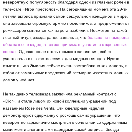
невероятную популярность благодаря одной из главных ролей в
теле-саге «Игра престолов». На сегодняшний момент, эта 29-ти
летняя актриса признана самой сексуальной женщиной в мире,
она завоевала огромную армию поклонников, а предложения от
режиссеров сыплются как из рога изобилия. Несмотря на такой
лестный титул, звезда ранее заявляла, что
больше не намерена
обнажаться в кадре, а так же принимать участие в откровенных
сценах
. Однако после столь громкого заявления, всё же
участвовала в ню-фотосессиях для модных глянцев. Нужно
отметить, что Эмилия сейчас очень востребована как модель, и
отбоя от заманчивых предложений всемирно известных модных
домов у неё нет.
Не так давно телезвезда заключила рекламный контракт с
«Dior», и стала лицом их новой коллекции украшений под
названием Rose des Vents. Эти ювелирные изделия
демонстрируют сдержанную роскошь самих украшений, что
невероятно гармонично смотрится в сочетании со сдержанным
макияжем и элегантными нарядами самой актрисы. Звезда