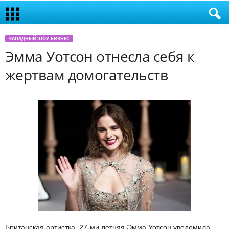
ЗАПАДНЫЙ ШОУ-БИЗНЕС
Эмма Уотсон отнесла себя к
жертвам домогательств
Британская артистка, 27-ми летняя Эмма Уотсон уведомила,