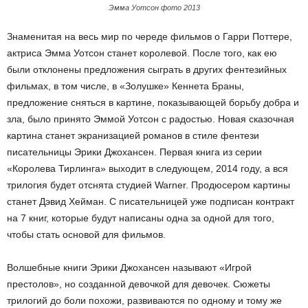
Эмма Уотсон фото 2013
Знаменитая на весь мир по череде фильмов о Гарри Поттере,
актриса Эмма Уотсон станет королевой. После того, как ею
были отклонены предложения сыграть в других фентезийных
фильмах, в том числе, в «Золушке» Кеннета Браны,
предложение сняться в картине, показывающей борьбу добра и
зла, было принято Эммой Уотсон с радостью. Новая сказочная
картина станет экранизацией романов в стиле фентези
писательницы Эрики Джохансен. Первая книга из серии
«Королева Тирлинга» выходит в следующем, 2014 году, а вся
трилогия будет отснята студией Warner. Продюсером картины
станет Дэвид Хейман. С писательницей уже подписан контракт
на 7 книг, которые будут написаны одна за одной для того,
чтобы стать основой для фильмов.
Волшебные книги Эрики Джохансен называют «Игрой
престолов», но созданной девочкой для девочек. Сюжеты
трилогий до боли похожи, развиваются по одному и тому же