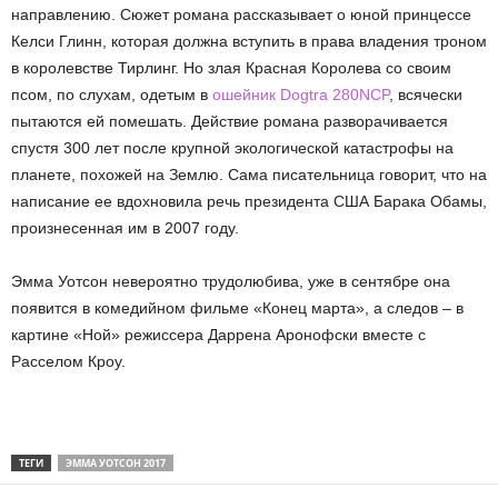
направлению. Сюжет романа рассказывает о юной принцессе
Келси Глинн, которая должна вступить в права владения троном
в королевстве Тирлинг. Но злая Красная Королева со своим
псом, по слухам, одетым в
ошейник Dogtra 280NCP
, всячески
пытаются ей помешать. Действие романа разворачивается
спустя 300 лет после крупной экологической катастрофы на
планете, похожей на Землю. Сама писательница говорит, что на
написание ее вдохновила речь президента США Барака Обамы,
произнесенная им в 2007 году.
Эмма Уотсон невероятно трудолюбива, уже в сентябре она
появится в комедийном фильме «Конец марта», а следов – в
картине «Ной» режиссера Даррена Аронофски вместе с
Расселом Кроу.
ТЕГИ
ЭММА УОТСОН 2017