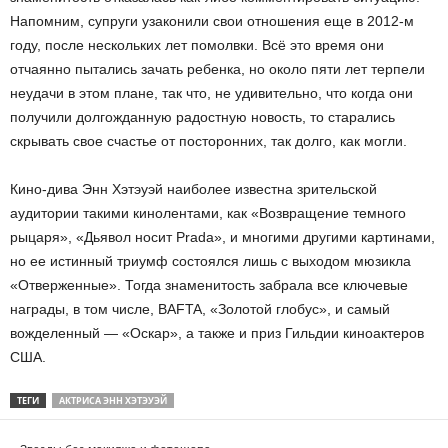
Напомним, супруги узаконили свои отношения еще в 2012-м
году, после нескольких лет помолвки. Всё это время они
отчаянно пытались зачать ребенка, но около пяти лет терпели
неудачи в этом плане, так что, не удивительно, что когда они
получили долгожданную радостную новость, то старались
скрывать свое счастье от посторонних, так долго, как могли.
Кино-дива Энн Хэтэуэй наиболее известна зрительской
аудитории такими кинолентами, как «Возвращение темного
рыцаря», «Дьявол носит Prada», и многими другими картинами,
но ее истинный триумф состоялся лишь с выходом мюзикла
«Отверженные». Тогда знаменитость забрала все ключевые
награды, в том числе, BAFTA, «Золотой глобус», и самый
вожделенный — «Оскар», а также и приз Гильдии киноактеров
США.
ТЕГИ
АКТРИСА ЭНН ХЭТЭУЭЙ