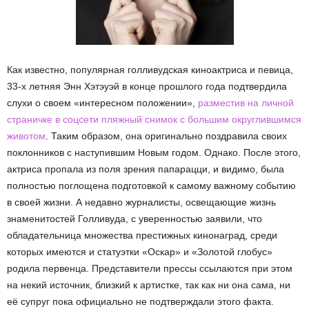
Как известно, популярная голливудская киноактриса и певица,
33-х летняя Энн Хэтэуэй в конце прошлого года подтвердила
слухи о своем «интересном положении»,
разместив на личной
страничке в соцсети пляжный снимок с большим округлившимся
животом
. Таким образом, она оригинально поздравила своих
поклонников с наступившим Новым годом. Однако. После этого,
актриса пропала из поля зрения папарацци, и видимо, была
полностью поглощена подготовкой к самому важному событию
в своей жизни. А недавно журналисты, освещающие жизнь
знаменитостей Голливуда, с уверенностью заявили, что
обладательница множества престижных кинонаград, среди
которых имеются и статуэтки «Оскар» и «Золотой глобус»
родила первенца. Представители прессы ссылаются при этом
на некий источник, близкий к артистке, так как ни она сама, ни
её супруг пока официально не подтверждали этого факта.