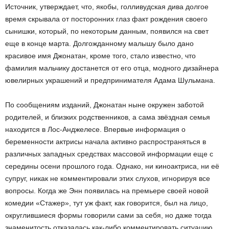
Источник, утверждает, что, якобы, голливудская дива долгое
время скрывала от посторонних глаз факт рождения своего
сынишки, который, по некоторым данным, появился на свет
еще в конце марта. Долгожданному малышу было дано
красивое имя Джонатан, кроме того, стало известно, что
фамилия мальчику достанется от его отца, модного дизайнера
ювелирных украшений и предпринимателя Адама Шульмана.
По сообщениям изданий, Джонатан ныне окружен заботой
родителей, и близких родственников, а сама звёздная семья
находится в Лос-Анджелесе. Впервые информация о
беременности актрисы начала активно распространяться в
различных западных средствах массовой информации еще с
середины осени прошлого года. Однако, ни киноактриса, ни её
супруг, никак не комментировали этих слухов, игнорируя все
вопросы. Когда же Энн появилась на премьере своей новой
комедии «Стажер», тут уж факт, как говорится, был на лицо,
округлившиеся формы говорили сами за себя, но даже тогда
знаменитость отказалась как-либо комментировать ситуацию.