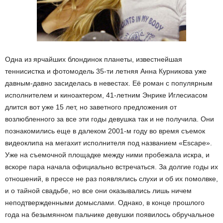
Одна из ярчайших блондинок планеты, известнейшая
теннисистка и фотомодель 35-ти летняя Анна Курникова уже
давным-давно засиделась в невестах. Её роман с популярным
исполнителем и киноактером, 41-летним Энрике Иглесиасом
длится вот уже 15 лет, но заветного предложения от
возлюбленного за все эти годы девушка так и не получила. Они
познакомились еще в далеком 2001-м году во время съемок
видеоклипа на мегахит исполнителя под названием «Escape».
Уже на съемочной площадке между ними пробежала искра, и
вскоре пара начала официально встречаться. За долгие годы их
отношений, в прессе не раз появлялись слухи и об их помолвке,
и о тайной свадьбе, но все они оказывались лишь ничем
неподтвержденными домыслами. Однако, в конце прошлого
года на безымянном пальчике девушки появилось обручальное