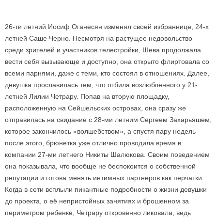
26-ти летний Иосиф Оганесян изменял своей избраннице, 24-х
летней Саше Черно. Несмотря на растущее недовольство
среди зрителей и участников телестройки, Шева продолжала
вести себя вызывающе и доступно, она открыто флиртовала со
всеми парнями, даже с теми, кто состоял в отношениях. Далее,
девушка прославилась тем, что отбила возлюбленного у 21-
летней Лилии Четрару. Попав на вторую площадку,
расположенную на Сейшельских островах, она сразу же
отправилась на свидание с 28-ми летним Сергеем Захарьяшем,
которое закончилось «волшебством», а спустя пару недель
после этого, брюнетка уже отлично проводила время в
компании 27-ми летнего Никиты Шалюкова. Своим поведением
она показывала, что вообще не беспокоится о собственной
репутации и готова менять интимных партнеров как перчатки.
Когда в сети всплыли пикантные подробности о жизни девушки
до проекта, о её непристойных занятиях и брошенном за
периметром ребенке, Четрару откровенно ликовала, ведь