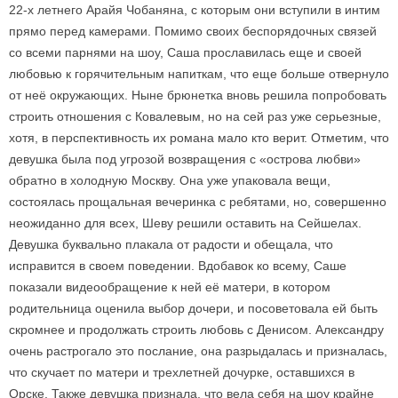
22-х летнего Арайя Чобаняна, с которым они вступили в интим
прямо перед камерами. Помимо своих беспорядочных связей
со всеми парнями на шоу, Саша прославилась еще и своей
любовью к горячительным напиткам, что еще больше отвернуло
от неё окружающих. Ныне брюнетка вновь решила попробовать
строить отношения с Ковалевым, но на сей раз уже серьезные,
хотя, в перспективность их романа мало кто верит. Отметим, что
девушка была под угрозой возвращения с «острова любви»
обратно в холодную Москву. Она уже упаковала вещи,
состоялась прощальная вечеринка с ребятами, но, совершенно
неожиданно для всех, Шеву решили оставить на Сейшелах.
Девушка буквально плакала от радости и обещала, что
исправится в своем поведении. Вдобавок ко всему, Саше
показали видеообращение к ней её матери, в котором
родительница оценила выбор дочери, и посоветовала ей быть
скромнее и продолжать строить любовь с Денисом. Александру
очень растрогало это послание, она разрыдалась и призналась,
что скучает по матери и трехлетней дочурке, оставшихся в
Орске. Также девушка признала, что вела себя на шоу крайне