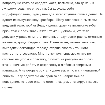
попросту не хватило средств. Хотя, возможно, это даже и к
лучшему, ведь, кто знает, как бы девушка себя
модифицировала, будь у неё для этого крупная сумма денег. На
одном из выпусков шоу «разбор», Шеву откровенно высмеял
ведущий телестройки Влад Кадони, сравнив гигантские губы
брюнетки с обезьяньей пятой точкой. Добавим, что тело
девушки украшают многочисленные татуировки расположенные
на плече, груди, бедре и руке. В целом же, можно отметить, что
выглядит Александра гораздо старше своего истинного
паспортного возраста. Многие зрители списывают это не
столько на уколы и пластику, сколько на разгульный образ
жизни, ночную работу и откровенную любовь к спиртным
напиткам. А некоторые зрители даже выступили с инициативой
лишить Шеву родительских прав за её непристойное
поведение, которое она, не стесняясь, демонстрирует на всю
страну.