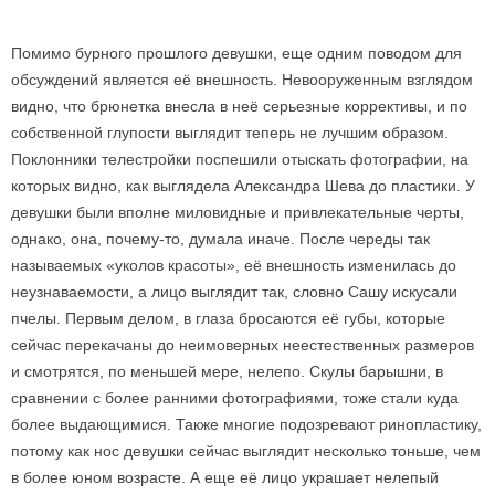
Помимо бурного прошлого девушки, еще одним поводом для
обсуждений является её внешность. Невооруженным взглядом
видно, что брюнетка внесла в неё серьезные коррективы, и по
собственной глупости выглядит теперь не лучшим образом.
Поклонники телестройки поспешили отыскать фотографии, на
которых видно, как выглядела Александра Шева до пластики. У
девушки были вполне миловидные и привлекательные черты,
однако, она, почему-то, думала иначе. После череды так
называемых «уколов красоты», её внешность изменилась до
неузнаваемости, а лицо выглядит так, словно Сашу искусали
пчелы. Первым делом, в глаза бросаются её губы, которые
сейчас перекачаны до неимоверных неестественных размеров
и смотрятся, по меньшей мере, нелепо. Скулы барышни, в
сравнении с более ранними фотографиями, тоже стали куда
более выдающимися. Также многие подозревают ринопластику,
потому как нос девушки сейчас выглядит несколько тоньше, чем
в более юном возрасте. А еще её лицо украшает нелепый