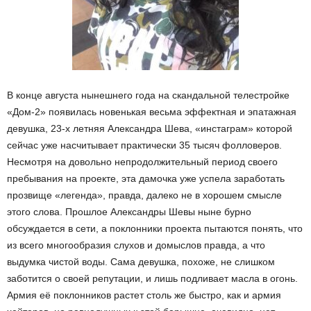
В конце августа нынешнего года на скандальной телестройке
«Дом-2» появилась новенькая весьма эффектная и эпатажная
девушка, 23-х летняя Александра Шева, «инстаграм» которой
сейчас уже насчитывает практически 35 тысяч фолловеров.
Несмотря на довольно непродолжительный период своего
пребывания на проекте, эта дамочка уже успела заработать
прозвище «легенда», правда, далеко не в хорошем смысле
этого слова. Прошлое Александры Шевы ныне бурно
обсуждается в сети, а поклонники проекта пытаются понять, что
из всего многообразия слухов и домыслов правда, а что
выдумка чистой воды. Сама девушка, похоже, не слишком
заботится о своей репутации, и лишь подливает масла в огонь.
Армия её поклонников растет столь же быстро, как и армия