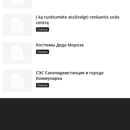
Į ką turėtumėte atsižvelgti renkantis sodo
centrą
Статьи
Костюмы Деда Мороза
Статьи
СЭС Санэпидемстанция в городе
Коммунарка
Статьи