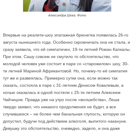
Александра Шева. Фото
Впервые на реалити-шоу эпатажная брюнетка появилась 26-го
августа нынешнего года. Особенно скромничать она не стала, и
сразу заявила, что ей симпатичен, 19-ти летний Роман Капкалы.
При этом, Сашу совсем не смутило то обстоятельство, что
молодой человек уже состоит в паре со «старожилом» шоу, 30-
ти летней Мариной Африкантовой. Но, почему-то её симпатия
тут же и развеялась. Примерно сутки она, если можно так
сказать, состояла в паре с 31-летним Денисом Ковалевым, а
ночью оказалась в одной постели с 25-ти летним Алексеем
Чайчицом. Правда уже на утро после «волшебства», Леша
твердо заявил, что никакого продолжения не будет, а все
случившееся – не более чем банальная глупость, которую он
допустил, будучи под действием алкоголя, выпитого накануне.
Девушку это обстоятельство, очевидно, задело, и она даже