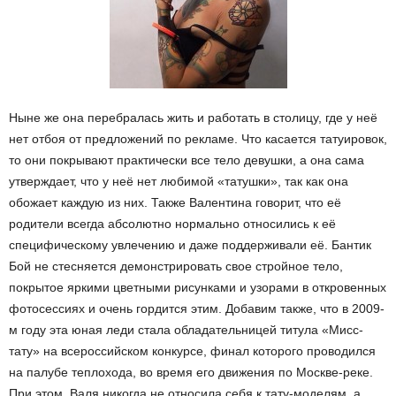
Ныне же она перебралась жить и работать в столицу, где у неё
нет отбоя от предложений по рекламе. Что касается татуировок,
то они покрывают практически все тело девушки, а она сама
утверждает, что у неё нет любимой «татушки», так как она
обожает каждую из них. Также Валентина говорит, что её
родители всегда абсолютно нормально относились к её
специфическому увлечению и даже поддерживали её. Бантик
Бой не стесняется демонстрировать свое стройное тело,
покрытое яркими цветными рисунками и узорами в откровенных
фотосессиях и очень гордится этим. Добавим также, что в 2009-
м году эта юная леди стала обладательницей титула «Мисс-
тату» на всероссийском конкурсе, финал которого проводился
на палубе теплохода, во время его движения по Москве-реке.
При этом, Валя никогда не относила себя к тату-моделям, а,